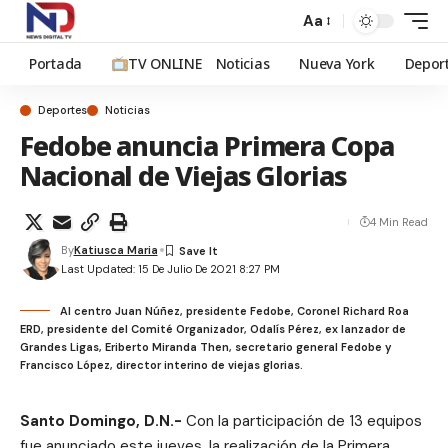
Aa
Portada
TV ONLINE
Noticias
Nueva York
Depor
Deportes
Noticias
Fedobe anuncia Primera Copa
Nacional de Viejas Glorias
4 Min Read
By
Katiusca Maria
Last Updated: 15 De Julio De 2021 8:27 PM
Al centro Juan Núñez, presidente Fedobe, Coronel Richard Roa
ERD, presidente del Comité Organizador, Odalís Pérez, ex lanzador de
Grandes Ligas, Eriberto Miranda Then, secretario general Fedobe y
Francisco López, director interino de viejas glorias.
Santo Domingo, D.N.-
Con la participación de 13 equipos
fue anunciado este jueves, la realización de la Primera