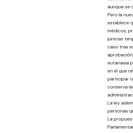
aunque se o
Pero la nue
establece 
médicos, pr
juristas te
caso tras e
aprobación, 
eutanasia 
en el que n
participar o
conserva la
administrar
La ley adem
personas qu
La propuest
Parlamentar