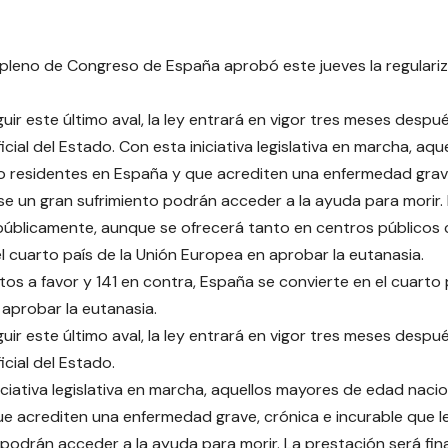
 pleno de Congreso de España aprobó este jueves la regulariz
uir este último aval, la ley entrará en vigor tres meses despu
ficial del Estado. Con esta iniciativa legislativa en marcha, a
o residentes en España y que acrediten una enfermedad grave
se un gran sufrimiento podrán acceder a la ayuda para morir.
públicamente, aunque se ofrecerá tanto en centros públicos
l cuarto país de la Unión Europea en aprobar la eutanasia.
os a favor y 141 en contra, España se convierte en el cuarto 
aprobar la eutanasia.
uir este último aval, la ley entrará en vigor tres meses despu
ficial del Estado.
iciativa legislativa en marcha, aquellos mayores de edad naci
e acrediten una enfermedad grave, crónica e incurable que l
 podrán acceder a la ayuda para morir. La prestación será fi