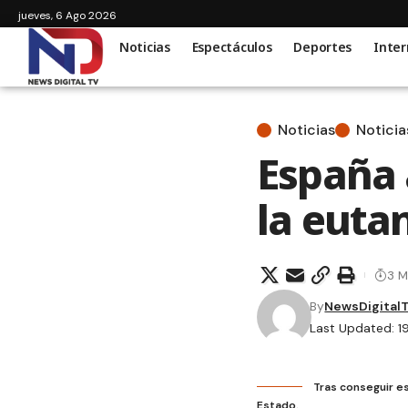
jueves, 6 Ago 2026
Noticias
Espectáculos
Deportes
Inter
Noticias
Noticia
España 
la euta
3 M
By
NewsDigital
Last Updated: 1
Tras conseguir es
Estado.