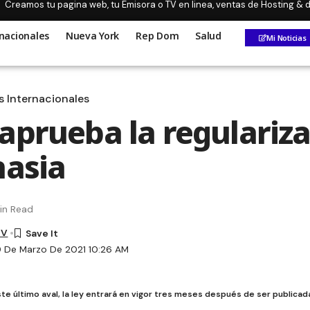
Creamos tu pagina web, tu Emisora o TV en linea, ventas de Hosting &
nacionales
Nueva York
Rep Dom
Salud
Mi Noticias
s Internacionales
aprueba la regulariza
nasia
in Read
TV
9 De Marzo De 2021 10:26 AM
te último aval, la ley entrará en vigor tres meses después de ser publicada 