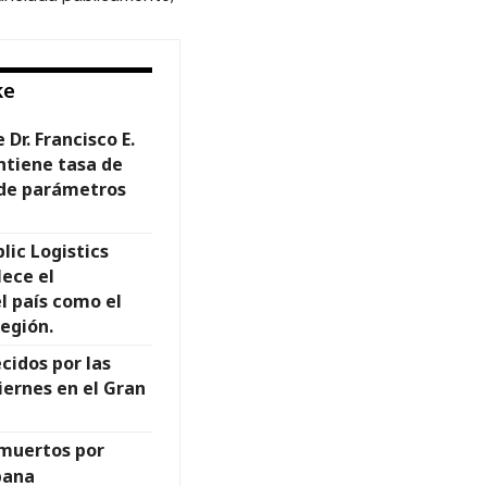
ke
Dr. Francisco E.
tiene tasa de
 de parámetros
ic Logistics
lece el
l país como el
región.
cidos por las
iernes en el Gran
muertos por
bana