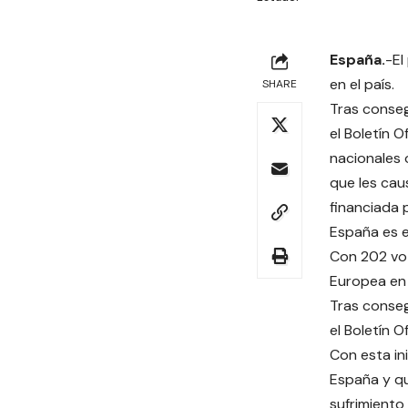
España.
-El
en el país.
SHARE
Tras conseg
el Boletín O
nacionales 
que les cau
financiada 
España es e
Con 202 vot
Europea en 
Tras conseg
el Boletín O
Con esta in
España y qu
sufrimiento