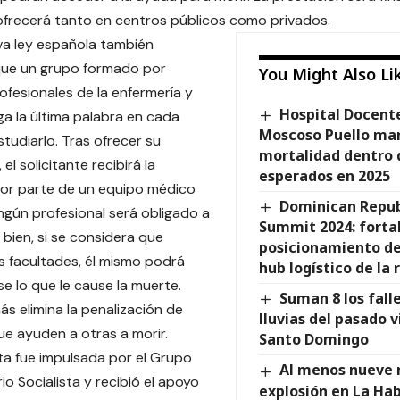
frecerá tanto en centros públicos como privados.
va ley española también
que un grupo formado por
You Might Also Li
ofesionales de la enfermería y
Hospital Docente 
nga la última palabra en cada
Moscoso Puello man
studiarlo. Tras ofrecer su
mortalidad dentro
el solicitante recibirá la
esperados en 2025
por parte de un equipo médico
Dominican Republ
ingún profesional será obligado a
Summit 2024: forta
 bien, si se considera que
posicionamiento de
s facultades, él mismo podrá
hub logístico de la 
se lo que le cause la muerte.
Suman 8 los falle
ás elimina la penalización de
lluvias del pasado v
e ayuden a otras a morir.
Santo Domingo
a fue impulsada por el Grupo
Al menos nueve 
io Socialista y recibió el apoyo
explosión en La Ha