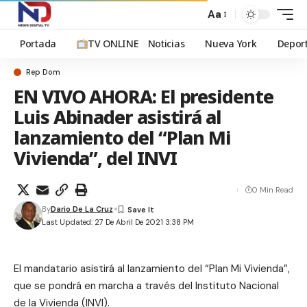
Aa
Portada
TV ONLINE
Noticias
Nueva York
Depor
Rep Dom
EN VIVO AHORA: El presidente
Luis Abinader asistirá al
lanzamiento del “Plan Mi
Vivienda”, del INVI
0 Min Read
By
Dario De La Cruz
Last Updated: 27 De Abril De 2021 3:38 PM
El mandatario asistirá al lanzamiento del “Plan Mi Vivienda”,
que se pondrá en marcha a través del Instituto Nacional
de la Vivienda (INVI).