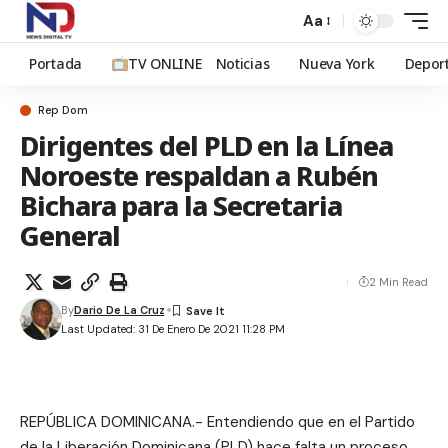
Aa
Portada
TV ONLINE
Noticias
Nueva York
Depor
Rep Dom
Dirigentes del PLD en la Línea
Noroeste respaldan a Rubén
Bichara para la Secretaria
General
2 Min Read
By
Dario De La Cruz
Last Updated: 31 De Enero De 2021 11:28 PM
REPÚBLICA DOMINICANA.- Entendiendo que en el Partido
de la Liberación Dominicana (PLD) hace falta un proceso