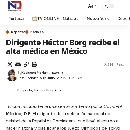
Aa
Portada
TV ONLINE
Noticias
Nueva York
Depor
Deportes
Noticias
Dirigente Héctor Borg recibe el
alta médica en México
3 Min Read
By
Katiusca Maria
Last Updated: 5 De Julio De 2021 10:56 AM
Dirigente, Héctor Borg Polanco.
El dominicano tenía una semana interno por la Covid-19
México, D.F.
El dirigente de la selección nacional de
béisbol de la República Dominicana, que llevó al equipo a
hacer historia y clasificar a los Juego Olímpicos de Tokyo