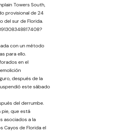
mplain Towers South,
do provisional de 24
 del sur de Florida.
11891308348817408?
ribada con un método
s para ello.
forados en el
demolición
eguro, después de la
 suspendió este sábado
espués del derrumbe.
 pie, que está
os asociados a la
s Cayos de Florida el