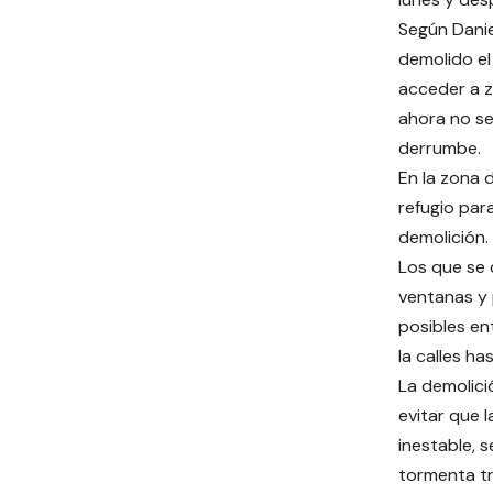
Según Danie
demolido el
acceder a z
ahora no se
derrumbe.
En la zona d
refugio para
demolición.
Los que se
ventanas y 
posibles en
la calles h
La demolici
evitar que 
inestable, 
tormenta tr