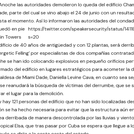
Anoche las autoridades demolieron lo queda del edificio Cha
de, parte del cual se vino abajo el 24 de junio con un resulta
ta el momento. Así lo informaron las autoridades del condado
quedó en pie
https://twitter.com/speakersecurity/status/14
in Towers
s=20
dificio de 40 años de antigüedad y con 12 plantas, será der
ergetic Felling’ por especialistas de dos compañías contratada
e se han ido colocando explosivos en pequeño orificios per
mado del edificio en lugares estratégicos para acometer la 
caldesa de Miami Dade, Daniella Levine Cava, en cuanto sea s
 se reanudará la búsqueda de víctimas del derrumbe, que se
r el lugar para la demolición.
y hay 121 personas del edificio que no han sido localizadas d
ón se ha hecho necesaria para evitar que la estructura aún en
sea derribada de manera descontrolada por las lluvias y vient
opical Elsa, que tras pasar por Cuba se espera que llegue a lo
ués se dirija a la costa oeste del estado.