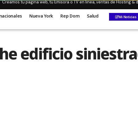
Creamos tu pagina web, tu Emisora o TV en linea, ventas de Hosting &
nacionales
Nueva York
Rep Dom
Salud
Mi Noticias
e edificio siniestr