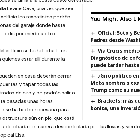
lla Levine Cava, una vez que sea
 edificio los rescatistas podrán
You Might Also Li
onas del garaje donde hasta
Oficial: Soto y Be
 podía por miedo a otro
Padres desde Wash
el edificio se ha habilitado un
Vía Crucis médic
Diagnóstico de enf
 quienes estar allí durante la
puede tardar hasta
¿Giro político en
 queden en casa deberán cerrar
Meta nombra a exa
puertas y tapar todas las
Trump como su nue
tradas de aire y no podrán salir a
Brackets: más q
asta pasadas unas horas.
bonita, una inversi
ón se ha hecho necesaria para
la estructura aún en pie, que está
sea derribada de manera descontrolada por las lluvias y vient
opical Elsa.