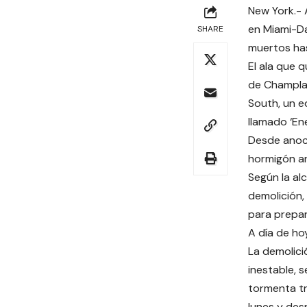
New York.- 
en Miami-Da
SHARE
muertos has
El ala que 
de Champla
South, un e
llamado ‘En
Desde anoch
hormigón ar
Según la al
demolición,
para prepara
A día de ho
La demolici
inestable, 
tormenta tr
lunes y desp