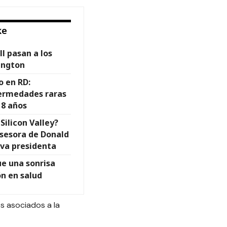
ke
ll pasan a los
ington
o en RD:
ermedades raras
 8 años
 Silicon Valley?
sesora de Donald
va presidenta
ue una sonrisa
ón en salud
os asociados a la