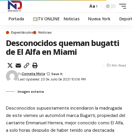
Aa
Portada
TV ONLINE
Noticias
Nueva York
Depor
Espectáculos
Noticias
Desconocidos queman bugatti
de El Alfa en Miami
1 Min Read
By
Cornelia Mota
Last Updated: 23 De Julio De 2021 10:06 PM
Imagen externa
Desconocidos supuestamente incendiaron la madrugada
de este viernes un automóvil marca Bugatti, propiedad del
cantante Emmanuel Herrera, mejor conocido como El Alfa,
a solo horas después de haber tenido una destacada