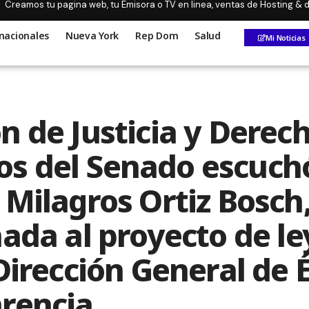
Creamos tu pagina web, tu Emisora o TV en linea, ventas de Hosting &
nacionales
Nueva York
Rep Dom
Salud
Mi Noticias
n de Justicia y Derec
 del Senado escuchó
 Milagros Ortiz Bosch
nada al proyecto de le
Dirección General de É
rencia.