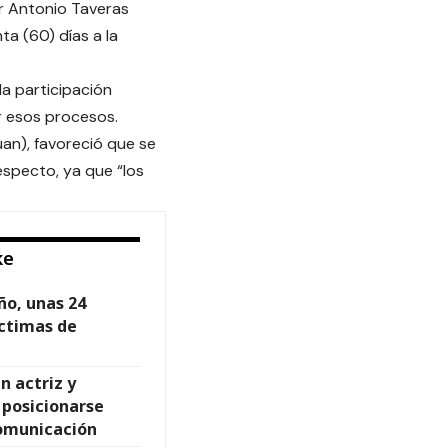
or Antonio Taveras
a (60) días a la
la participación
r esos procesos.
Juan), favoreció que se
especto, ya que “los
ke
ño, unas 24
ictimas de
 actriz y
 posicionarse
comunicación