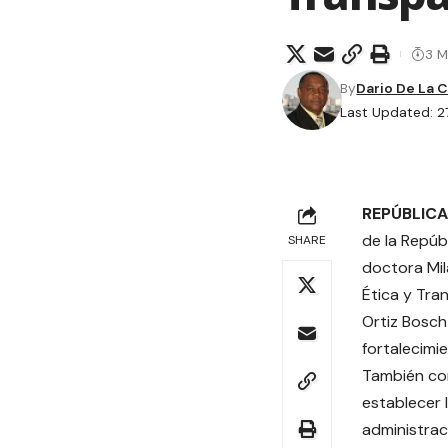
3 M
By
Dario De La 
Last Updated: 2
REPÚBLICA
de la Repúb
SHARE
doctora Mil
Ética y Tra
Ortiz Bosch 
fortalecimi
También con
establecer 
administrac