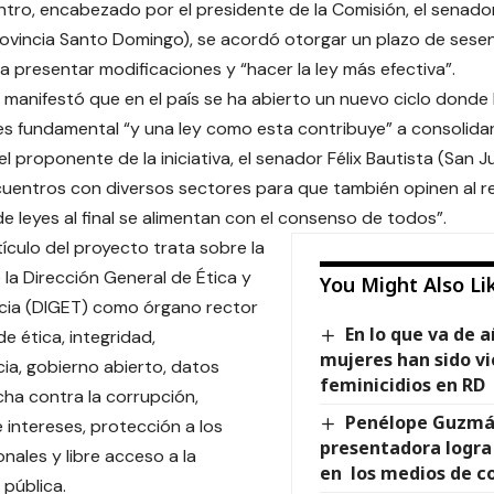
ntro, encabezado por el presidente de la Comisión, el senad
vincia Santo Domingo), se acordó otorgar un plazo de sesent
a presentar modificaciones y “hacer la ley más efectiva”.
or manifestó que en el país se ha abierto un nuevo ciclo donde 
s fundamental “y una ley como esta contribuye” a consolida
el proponente de la iniciativa, el senador Félix Bautista (San 
cuentros con diversos sectores para que también opinen al r
e leyes al final se alimentan con el consenso de todos”.
tículo del proyecto trata sobre la
 la Dirección General de Ética y
You Might Also Li
cia (DIGET) como órgano rector
En lo que va de a
e ética, integridad,
mujeres han sido v
ia, gobierno abierto, datos
feminicidios en RD
ucha contra la corrupción,
Penélope Guzmán
e intereses, protección a los
presentadora logra
nales y libre acceso a la
en los medios de 
 pública.