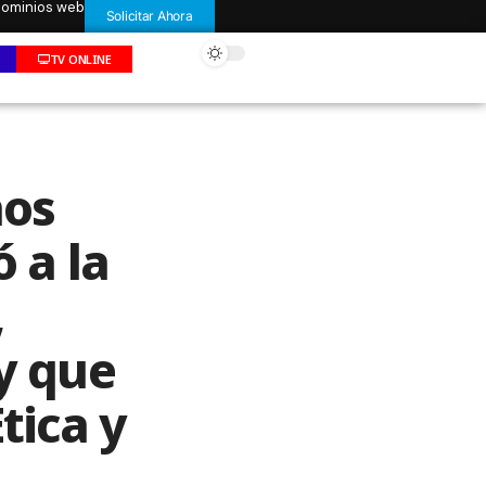
 dominios web
Solicitar Ahora
TV ONLINE
hos
 a la
,
y que
tica y