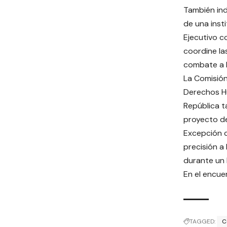
También ind
de una inst
Ejecutivo c
coordine las
combate a l
La Comisión
Derechos H
República t
proyecto de
Excepción c
precisión a
durante un
En el encue
TAGGED:
C