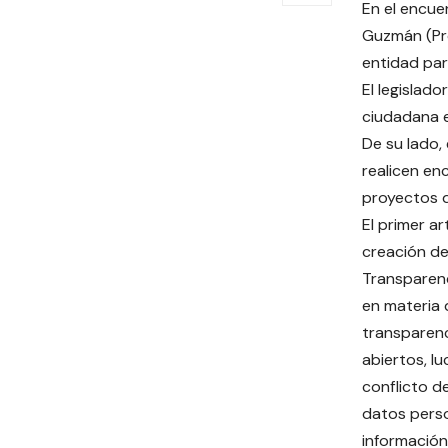
En el encue
Guzmán (Pro
entidad par
El legislad
ciudadana e
De su lado, 
realicen en
proyectos d
El primer ar
creación de
Transparen
en materia d
transparenc
abiertos, l
conflicto d
datos perso
información