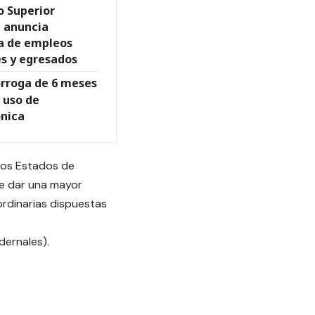
o Superior
, anuncia
a de empleos
es y egresados
órroga de 6 meses
 uso de
ónica
 los Estados de
de dar una mayor
ordinarias dispuestas
dernales).