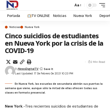
Aa
Portada
TV ONLINE
Noticias
Nueva York
Depor
Noticias
Nueva York
Cinco suicidios de estudiantes
en Nueva York por la crisis de la
COVID-19
2 Min Read
By
NewsDigitalTV
Last Updated: 17 De Febrero De 2021 10:23 PM
En Nueva York, las escuelas de secundaria abrirán sus puertas la
semana que viene, aunque sólo la mitad de ellas ofrecen todas sus
clases en formato presencial.
New York
.-Tres recientes suicidios de estudiantes de