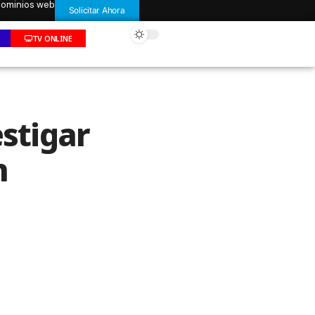
 dominios web
Solicitar Ahora
TV ONLINE
estigar
n