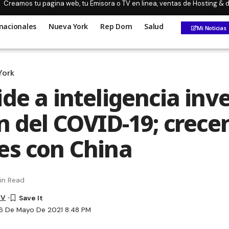
Creamos tu pagina web, tu Emisora o TV en linea, ventas de Hosting &
nacionales
Nueva York
Rep Dom
Salud
Mi Noticias
York
de a inteligencia inv
en del COVID-19; crece
es con China
in Read
TV
6 De Mayo De 2021 8:48 PM