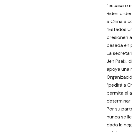
“escasa o 
Biden orden
a China a c
“Estados Un
presionen a
basada en p
La secretar
Jen Psaki, d
apoya una n
Organizació
“pedirá a C
permita el 
determinar 
Por su part
nunca se lle
dada la neg