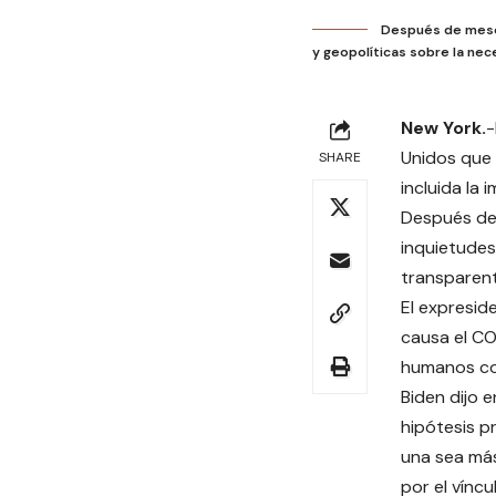
Después de meses
y geopolíticas sobre la nec
New York.
-
Unidos que 
SHARE
incluida la
Después de 
inquietudes
transparent
El expresid
causa el CO
humanos co
Biden dijo 
hipótesis p
una sea más
por el víncu