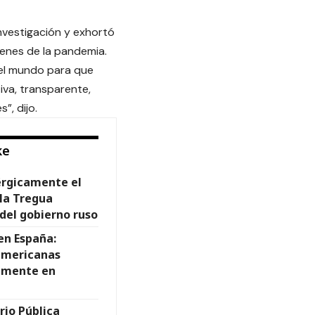
nvestigación y exhortó
genes de la pandemia.
 el mundo para que
iva, transparente,
”, dijo.
ke
rgicamente el
la Tregua
del gobierno ruso
 en España:
oamericanas
lmente en
rio Pública