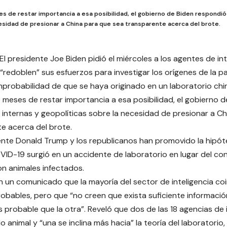
 de restar importancia a esa posibilidad, el gobierno de Biden respondió 
esidad de presionar a China para que sea transparente acerca del brote.
El presidente Joe Biden pidió el miércoles a los agentes de in
“redoblen” sus esfuerzos para investigar los orígenes de la 
 improbabilidad de que se haya originado en un laboratorio chi
meses de restar importancia a esa posibilidad, el gobierno d
 internas y geopolíticas sobre la necesidad de presionar a C
e acerca del brote.
ente Donald Trump y los republicanos han promovido la hipóte
VID-19 surgió en un accidente de laboratorio en lugar del co
n animales infectados.
en un comunicado que la mayoría del sector de inteligencia co
robables, pero que “no creen que exista suficiente informaci
 probable que la otra”. Reveló que dos de las 18 agencias de i
lo animal y “una se inclina más hacia” la teoría del laboratorio