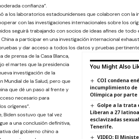
moderada confianza”.
ó a los laboratorios estadounidenses que colaboren con la i
ooperar con las investigaciones internacionales sobre los orí
idos seguirá trabajando con socios de ideas afines de todo
 China a participar en una investigación internacional exhaust
ruebas y dar acceso a todos los datos y pruebas pertinentes
ia de prensa de la Casa Blanca,
ijo el martes que la presidencia
You Might Also Li
ueva investigación de la
COI condena ené
n Mundial de la Salud, pero que
incumplimiento de 
hina que dé un paso al frente y
Olímpica por parte 
acceso necesario para
Golpe a la trata
los orígenes”.
Liberan a 27 latin
e, Biden sostuvo que tal vez
esclavizadas sexua
gue a una conclusión definitiva,
Tenerife.
ativa del gobierno chino a
VIDEO: El Ministe