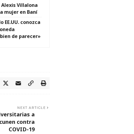
Alexis Villalona
na mujer en Baní
do EE.UU. conozca
moneda
ien de parecer»
NEXT ARTICLE
versitarias a
acunen contra
COVID-19