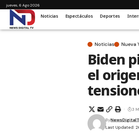
jueves, 6 Ago 2026
Noticias
Espectáculos
Deportes
Inter
Noticias
Nueva 
Biden pi
el orig
tension
3 M
By
NewsDigital
Last Updated: 2