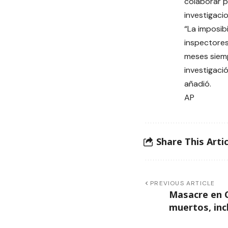
colaborar 
investigaci
“La imposib
inspectores
meses siemp
investigaci
añadió.
AP
Share This Artic
PREVIOUS ARTICLE
Masacre en C
muertos, inc