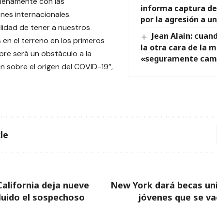
plenamente con las
informa captura de 
ones internacionales.
por la agresión a u
ilidad de tener a nuestros
Jean Alain: cuan
 en el terreno en los primeros
la otra cara de la 
re será un obstáculo a la
«seguramente camb
ón sobre el origen del COVID-19”,
le
alifornia deja nueve
New York dará becas uni
luido el sospechoso
jóvenes que se v