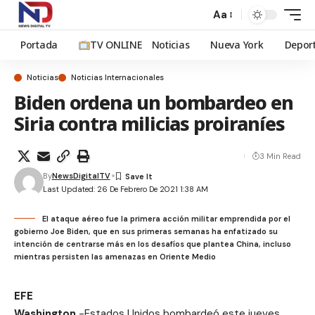
Aa
Portada
TV ONLINE
Noticias
Nueva York
Depor
Noticias
Noticias Internacionales
Biden ordena un bombardeo en
Siria contra milicias proiraníes
3 Min Read
By
NewsDigitalTV
Last Updated: 26 De Febrero De 2021 1:38 AM
El ataque aéreo fue la primera acción militar emprendida por el
gobierno Joe Biden, que en sus primeras semanas ha enfatizado su
intención de centrarse más en los desafíos que plantea China, incluso
mientras persisten las amenazas en Oriente Medio
EFE
Washington.
-Estados Unidos bombardeó este jueves