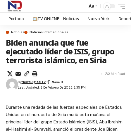
Aa
Portada
TV ONLINE
Noticias
Nueva York
Depor
Noticias
Noticias Internacionales
Biden anuncia que fue
ejecutado líder de ISIS, grupo
terrorista islámico, en Siria
2 Min Read
By
NewsDigitalTV
Last Updated: 3 De Febrero De 2022 2:35 PM
Durante una redada de las fuerzas especiales de Estados
Unidos en el noroeste de Siria murió esta mañana el
principal líder del grupo Estado Islámico (ISIS), Abu Ibrahim
al-Hashimi al-Qurayshi, anunció el presidente Joe Biden.