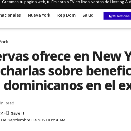
Creamos tu pagina web, tu Emisora o TV en linea, ventas de Hosting &
nacionales
Nueva York
Rep Dom
Salud
Mi Noticias
York
rvas ofrece en New 
 charlas sobre benefic
s dominicanos en el ex
in Read
TV
7 De Septiembre De 2021 10:54 AM