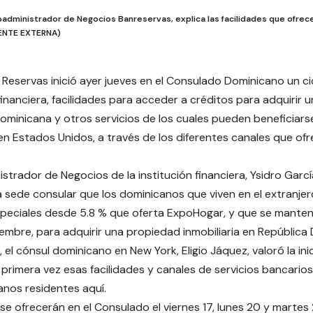
badministrador de Negocios Banreservas, explica las facilidades que ofrecer
UENTE EXTERNA)
 Reservas inició ayer jueves en el Consulado Dominicano un ci
inanciera, facilidades para acceder a créditos para adquirir u
ominicana y otros servicios de los cuales pueden beneficiarse 
en Estados Unidos, a través de los diferentes canales que ofre
istrador de Negocios de la institución financiera, Ysidro Garcí
a sede consular que los dominicanos que viven en el extranj
speciales desde 5.8 % que oferta ExpoHogar, y que se manten
embre, para adquirir una propiedad inmobiliaria en República
 el cónsul dominicano en New York, Eligio Jáquez, valoró la in
primera vez esas facilidades y canales de servicios bancarios
anos residentes aquí.
 se ofrecerán en el Consulado el viernes 17, lunes 20 y martes