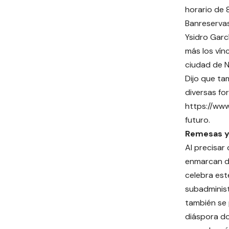
horario de 
Banreservas
Ysidro Garc
más los vín
ciudad de N
Dijo que ta
diversas fo
https://www
futuro.
Remesas y
Al precisar
enmarcan de
celebra est
subadminist
también se 
diáspora do