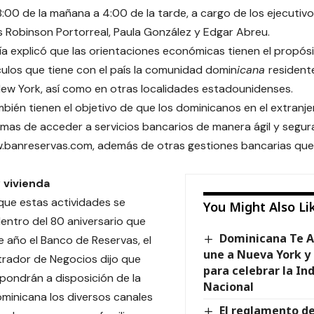
8:00 de la mañana a 4:00 de la tarde, a cargo de los ejecutiv
 Robinson Portorreal, Paula González y Edgar Abreu.
ía explicó que las orientaciones económicas tienen el propós
culos que tiene con el país la comunidad domin
icana
resident
ew York, así como en otras localidades estadounidenses.
mbién tienen el objetivo de que los dominicanos en el extranj
rmas de acceder a servicios bancarios de manera ágil y segura
.banreservas.com, además de otras gestiones bancarias que
 vivienda
 que estas actividades se
You Might Also Li
ntro del 80 aniversario que
Dominicana Te A
e año el Banco de Reservas, el
une a Nueva York y
rador de Negocios dijo que
para celebrar la I
pondrán a disposición de la
Nacional
minicana los diversos canales
El reglamento de