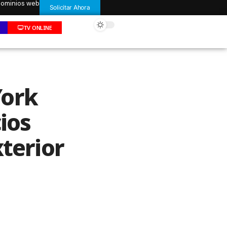
 dominios web
Solicitar Ahora
TV ONLINE
York
ios
terior