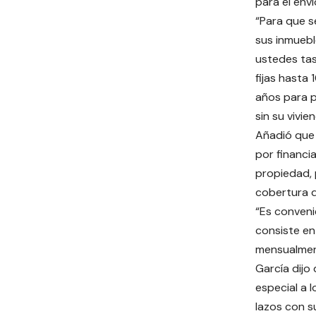
para el enví
“Para que s
sus inmuebl
ustedes tas
fijas hasta
años para p
sin su vivie
Añadió que
por financia
propiedad, 
cobertura 
“Es conveni
consiste en
mensualmen
García dijo
especial a 
lazos con s