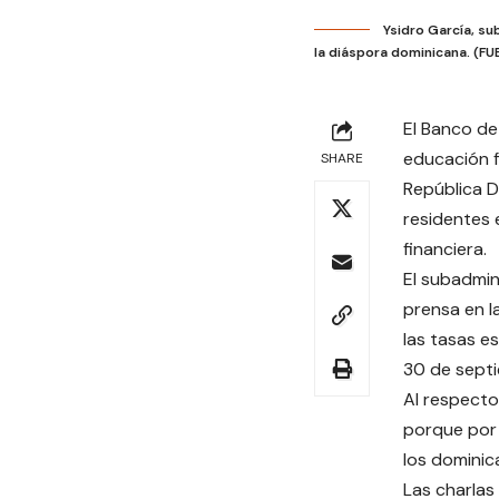
Ysidro García, su
la diáspora dominicana. (F
El Banco de
educación f
SHARE
República D
residentes 
financiera.
El subadmin
prensa en l
las tasas e
30 de septi
Al respecto,
porque por 
los dominic
Las charlas