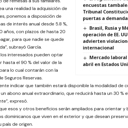
o de remesas a sus familiares.
encuestas tambalea
ea una realidad la adquisición de
Tribunal Constituci
es, ponemos a disposición de
puertas a demanda
as de interés anual desde 5.8 %,
Brasil, Rusia y 
 10 años, con plazos de hasta 20
operación de EE. UU
agar, para que nadie se quede
advierten violacion
nda”, subrayó García.
internacional
 los interesados pueden optar
Mercado laboral 
r hasta el 90 % del valor de la
abril en Estados Un
para lo cual contarán con la
de Seguros Reservas.
ente indicar que también estará disponible la modalidad de cuo
 un abono anual extraordinario, que reducirá hasta un 30 % 
te”, expresó.
 que esos y otros beneficios serán ampliados para orientar y b
los dominicanos que viven en el exterior y que desean preserva
u país de origen.