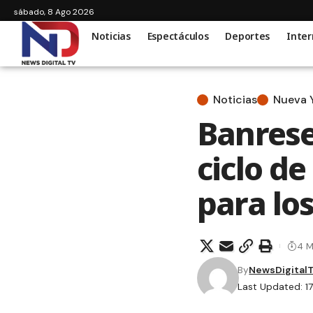
sábado, 8 Ago 2026
Noticias
Espectáculos
Deportes
Inter
Noticias
Nueva 
Banrese
ciclo de
para lo
4 M
By
NewsDigital
Last Updated: 1