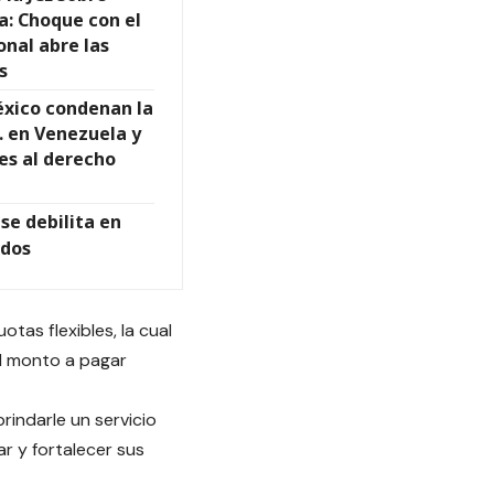
: Choque con el
onal abre las
s
México condenan la
. en Venezuela y
es al derecho
se debilita en
idos
tas flexibles, la cual
el monto a pagar
rindarle un servicio
r y fortalecer sus