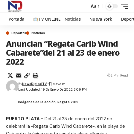
Aa
Portada
TV ONLINE
Noticias
Nueva York
Depor
Deportes
Noticias
Anuncian “Regata Carib Wind
Cabarete”del 21 al 23 de enero
2022
2 Min Read
By
NewsDigitalTV
Last Updated: 19 De Enero De 2022 3:09 PM
Imágenes de la acción, Regata 2019.
PUERTO PLATA.-
Del 21 al 23 de enero del 2022 se
celebrará la «Regata Carib Wind Cabarete», en la playa de
Cabarete, la única regata anual de clase olímpica