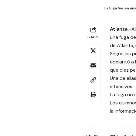
La fuga fue en un
Atlanta.-
Al
una fuga de
SHARE
de Atlanta, 
Según las p
adelantó a 
que diez pe
Una de ella
intensivos.
La fuga no 
Los alumnos
la informaci