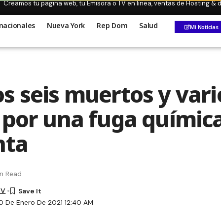
Creamos tu pagina web, tu Emisora o TV en linea, ventas de Hosting &
nacionales
Nueva York
Rep Dom
Salud
Mi Noticias
s seis muertos y vari
 por una fuga química
nta
in Read
TV
0 De Enero De 2021 12:40 AM