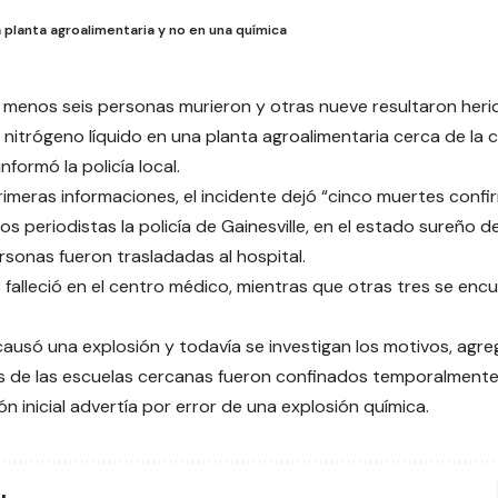
a planta agroalimentaria y no en una química
 menos seis personas murieron y otras nueve resultaron herid
 nitrógeno líquido en una planta agroalimentaria cerca de la
informó la policía local.
rimeras informaciones, el incidente dejó “cinco muertes confi
los periodistas la policía de Gainesville, en el estado sureño 
rsonas fueron trasladadas al hospital.
s falleció en el centro médico, mientras que otras tres se en
causó una explosión y todavía se investigan los motivos, agregó
 de las escuelas cercanas fueron confinados temporalmente 
ón inicial advertía por error de una explosión química.