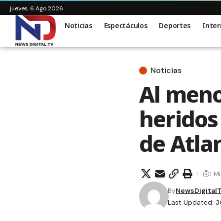
jueves, 6 Ago 2026
Noticias
Espectáculos
Deportes
Inter
Noticias
Al meno
heridos
de Atla
1 M
By
NewsDigital
Last Updated: 3