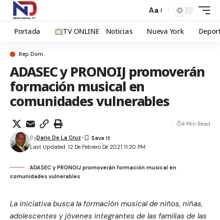
Aa
Portada
TV ONLINE
Noticias
Nueva York
Depor
Rep Dom
ADASEC y PRONOIJ promoverán
formación musical en
comunidades vulnerables
4 Min Read
By
Dario De La Cruz
Last Updated: 12 De Febrero De 2021 11:20 PM
ADASEC y PRONOIJ promoverán formación musical en
comunidades vulnerables
La iniciativa busca la formación musical de niños, niñas,
adolescentes y jóvenes integrantes de las familias de las