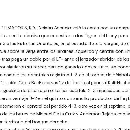
DE MACORIS, RD.- Yeison Asencio voló la cerca con un comp
lave en la ofensiva que necesitaron los Tigres del Licey para
 3 a las Estrellas Orientales, en el estadio Tetelo Vargas, de 
ue sobre la verja entre los jardines izquierdo y central con Em
 -tras pega un doble por el LF- ante el lanzador abridor de lo
 consiguieron su tercer partido ganado consecutivo, sin conoc
n cambio los orientales registran 1-2, en el torneo de béisbol
“opción Copa BanReservas” y dedicado al general Kalil Hach
as igualaron la pizarra en el tercer capítulo 2-2 impulsadas po
caron ventaja 3-2 en el quinto con sencillo productor de Leyb
retomaron el control del partido 4-3, otra vez en el séptimo,
n de los bates de Michael De la Cruz y Anderson Tejeda con sen
or territorio del bosque derecho.
na vuelta más en el octavo para ampliar el marcador 5-3, qu