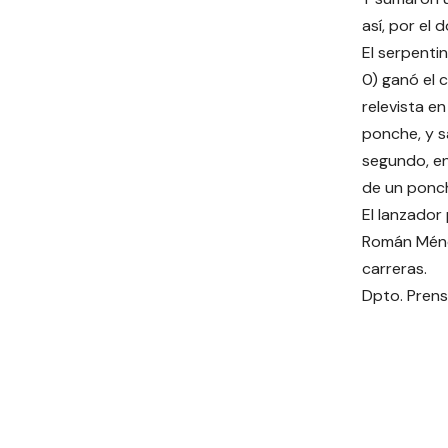
así, por el 
El serpenti
0) ganó el
relevista en
ponche, y s
segundo, e
de un ponc
El lanzador 
Román Ménde
carreras.
Dpto. Pren