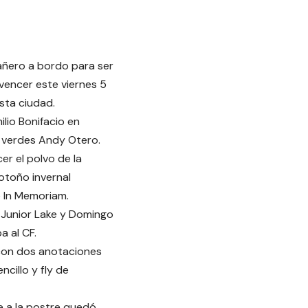
añero a bordo para ser
 vencer este viernes 5
esta ciudad.
ilio Bonifacio en
s verdes Andy Otero.
er el polvo de la
 otoño invernal
é In Memoriam.
r Junior Lake y Domingo
a al CF.
 con dos anotaciones
cillo y fly de
e a la postre quedó