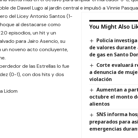
doble de Dawel Lugo al jardín central e impulsó a Vinnie Pasquan
nero del Licey Antonio Santos (1-
 choque al destacarse como
You Might Also Li
 2.0 episodios, un hit y un
Policía investig
alvado para Jairo Asencio, su
de valores durante 
n un noveno acto concluyente,
de gas en Santo Do
he.
Corte evaluará 
perdedor de las Estrellas lo fue
a denuncia de muje
z (0-1), con dos hits y dos
violación
Aumentan a parti
sa Lidom
octubre el monto d
alientos
SNS informa hos
preparados para asi
emergencias durant