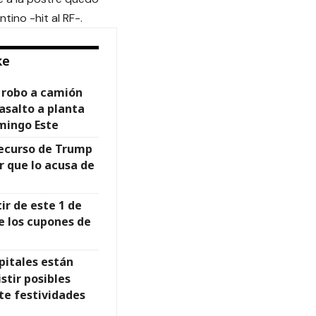
tino -hit al RF-.
ke
a robo a camión
asalto a planta
mingo Este
recurso de Trump
r que lo acusa de
r de este 1 de
e los cupones de
pitales están
stir posibles
e festividades