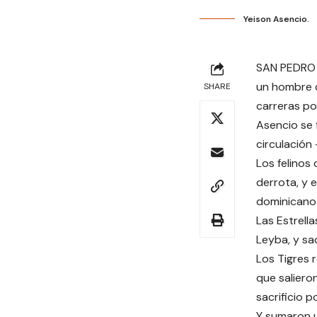
Yeison Asencio.
SAN PEDRO 
un hombre c
SHARE
carreras por
Asencio se f
circulación
Los felinos
derrota, y e
dominicano 
Las Estrell
Leyba, y sa
Los Tigres 
que saliero
sacrificio p
Y sumaron u