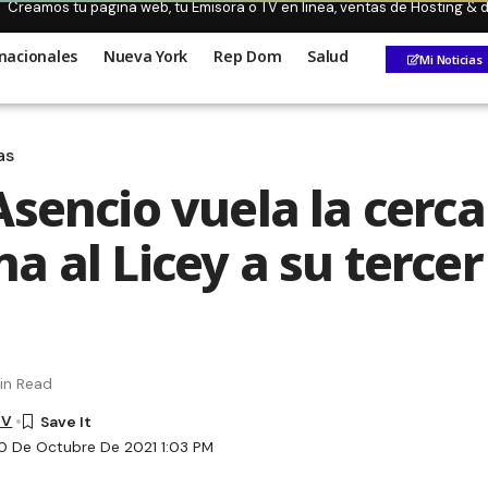
Creamos tu pagina web, tu Emisora o TV en linea, ventas de Hosting &
nacionales
Nueva York
Rep Dom
Salud
Mi Noticias
as
Asencio vuela la cerca
a al Licey a su tercer
in Read
TV
0 De Octubre De 2021 1:03 PM