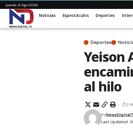
jueves, 6 Ago 2026
Noticias
Espectáculos
Deportes
Inter
Deportes
Notici
Yeison 
encamin
al hilo
2 M
By
NewsDigital
Last Updated: 3