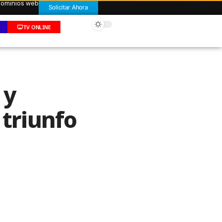
 dominios web
Solicitar Ahora
TV ONLINE
 y
 triunfo