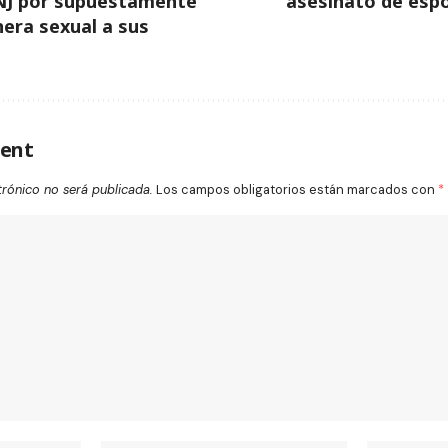
 NJ por supuestamente
asesinato de espo
era sexual a sus
ent
trónico no será publicada.
Los campos obligatorios están marcados con
*