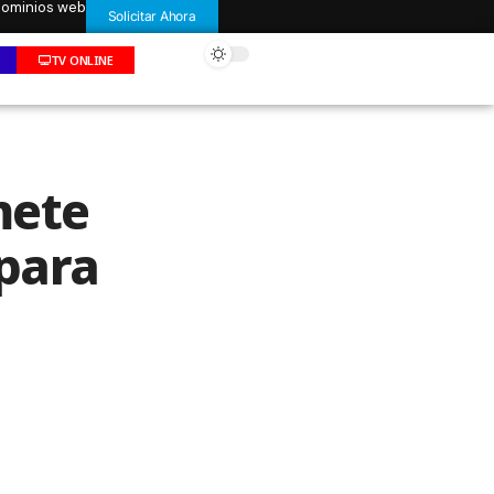
 dominios web
Solicitar Ahora
TV ONLINE
mete
para