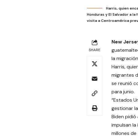
Harris, quien en
Honduras y El Salvador a la
visita a Centroamérica prev
New Jerse
guatemaltec
SHARE
la migración
Harris, qui
migrantes d
se reunió c
para junio.
“Estados Un
gestionar l
Biden pidió
impulsan la
millones de