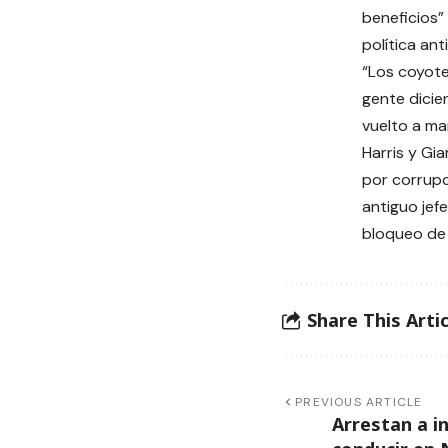
beneficios”
política an
“Los coyote
gente dicie
vuelto a ma
Harris y G
por corrupc
antiguo jef
bloqueo de 
Share This Artic
PREVIOUS ARTICLE
Arrestan a i