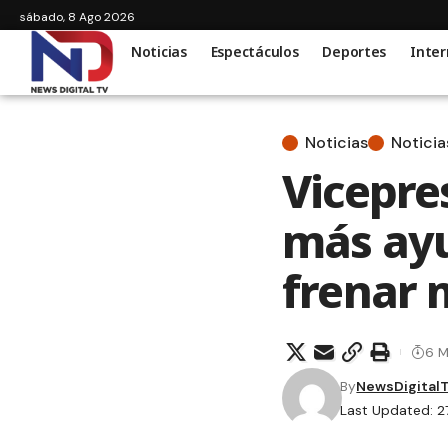
sábado, 8 Ago 2026
Noticias
Espectáculos
Deportes
Inter
Noticias
Noticia
Vicepre
más ayu
frenar 
6 M
By
NewsDigital
Last Updated: 2