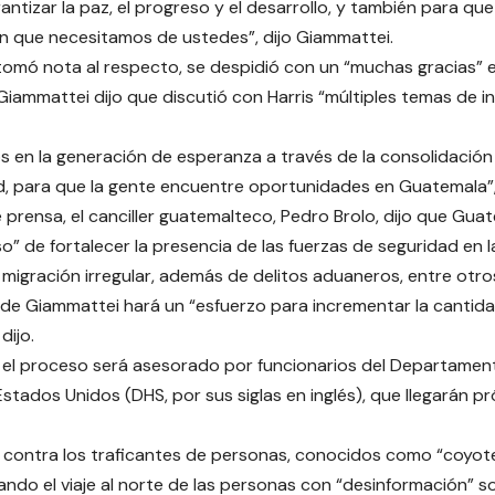
rantizar la paz, el progreso y el desarrollo, y también para q
 que necesitamos de ustedes”, dijo Giammattei.
 tomó nota al respecto, se despidió con un “muchas gracias” 
 Giammattei dijo que discutió con Harris “múltiples temas de 
s en la generación de esperanza a través de la consolidació
, para que la gente encuentre oportunidades en Guatemala”,
 prensa, el canciller guatemalteco, Pedro Brolo, dijo que Gua
” de fortalecer la presencia de las fuerzas de seguridad en l
migración irregular, además de delitos aduaneros, entre otros 
 de Giammattei hará un “esfuerzo para incrementar la cantida
dijo.
 el proceso será asesorado por funcionarios del Departamen
 Estados Unidos (DHS, por sus siglas en inglés), que llegarán 
 contra los traficantes de personas, conocidos como “coyote
ando el viaje al norte de las personas con “desinformación” 