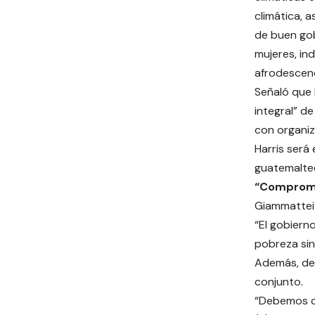
climática, a
de buen gobi
mujeres, in
afrodescendi
Señaló que 
integral” de
con organiz
Harris será
guatemalte
“Compromi
Giammattei 
“El gobiern
pobreza sin
Además, des
conjunto.
“Debemos co