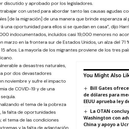
r discutido y aprobado por los legisladores.
trabajar con usted para abordar tanto las causas agudas c
es [de la migración] de una manera que brinde esperanza al
 una oportunidad para ellos si se quedan en casa”, dijo Harris 
,000 indocumentados, incluidos casi 19,000 menores no aco
n marzo en la frontera sur de Estados Unidos, un alza del 71 %
 15 años. La mayoría de los migrantes proviene de los tres paí
icano.
ulnerable a desastres naturales,
da por dos devastadores
You Might Also Li
n noviembre y sufre el impacto
Bill Gates ofrece
emia de COVID-19 y de una
de dólares para me
sequía.
EEUU aprueba ley d
alizando el tema de la pobreza
La OTAN concluy
o, la falta de oportunidades
Washington con adv
 el tema de las condiciones
China y apoyo a Uc
extremas y la falta de adaptación