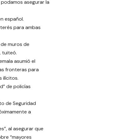
ue podamos asegurar la
en español.
interés para ambas
n de muros de
 tuiteó.
temala asumió el
as fronteras para
ilícitos.
d” de policías
to de Seguridad
próximamente a
s”, al asegurar que
sobre “mayores