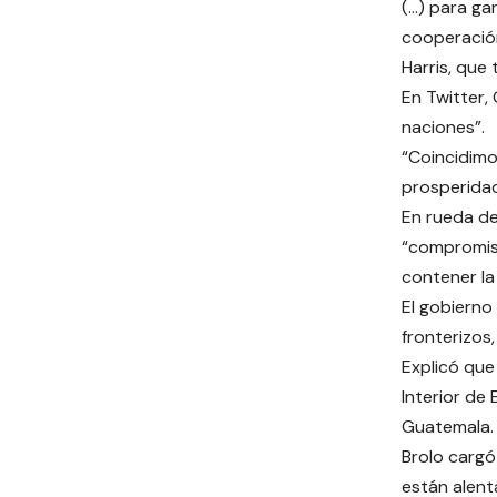
(…) para ga
cooperación
Harris, que
En Twitter,
naciones”.
“Coincidimo
prosperidad
En rueda de
“compromiso
contener la 
El gobierno
fronterizos, 
Explicó que
Interior de
Guatemala.
Brolo cargó
están alent