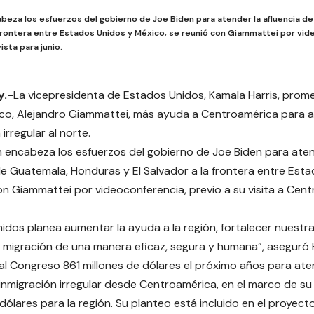
cabeza los esfuerzos del gobierno de Joe Biden para atender la afluencia 
 frontera entre Estados Unidos y México, se reunió con Giammattei por vid
ista para junio.
y.-
La vicepresidenta de Estados Unidos, Kamala Harris, prome
o, Alejandro Giammattei, más ayuda a Centroamérica para a
 irregular al norte.
en encabeza los esfuerzos del gobierno de Joe Biden para aten
e Guatemala, Honduras y El Salvador a la frontera entre Esta
on Giammattei por videoconferencia, previo a su visita a Cen
idos planea aumentar la ayuda a la región, fortalecer nuest
a migración de una manera eficaz, segura y humana”, aseguró H
 al Congreso 861 millones de dólares el próximo años para at
 inmigración irregular desde Centroamérica, en el marco de s
 dólares para la región. Su planteo está incluido en el proye