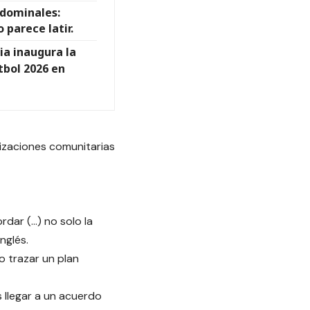
bdominales:
parece latir.
ia inaugura la
tbol 2026 en
nizaciones comunitarias
dar (…) no solo la
nglés.
o trazar un plan
llegar a un acuerdo