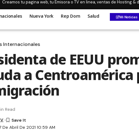
Creamos tu pagina web, tu Emisora o TV en linea, ventas de Hosting &
nacionales
Nueva York
Rep Dom
Salud
Mi Noticias
s Internacionales
sidenta de EEUU pro
da a Centroamérica 
migración
in Read
TV
7 De Abril De 2021 10:59 AM