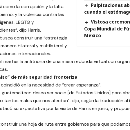
Palpitaciones a
sí como la corrupción y la falta
cuando el estómago 
erno, y la violencia contra las
Vistosa ceremon
dígenas, LBGTQ y
Copa Mundial de Fú
entes”, dijo Harris.
México
busca construir una “estrategia
 manera bilateral y multilateral y
aciones internacionales.
 el martes la anfitriona de una mesa redonda virtual con orga
cas.
so” de más seguridad fronteriza
coincidió en la necesidad de “crear esperanza”.
o guatemalteco desea ser socio [de Estados Unidos] para abor
o tantos males que nos afectan”, dijo, según la traducción al i
tacó su expectativa por la visita de Harris en junio, y propus
nstruir una hoja de ruta entre gobiernos para que podamos 