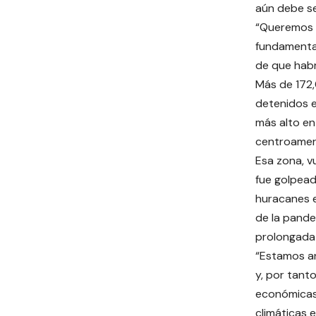
aún debe se
“Queremos 
fundamental
de que habrá
Más de 172
detenidos e
más alto en
centroamer
Esa zona, v
fue golpea
huracanes e
de la pand
prolongada 
“Estamos an
y, por tant
económicas;
climáticas 