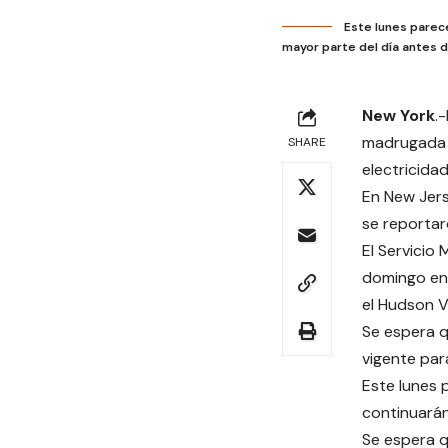
Este lunes parec
mayor parte del día antes d
New York
.
madrugada d
SHARE
electricidad
En New Jers
se reportar
El Servicio
domingo en 
el Hudson Va
Se espera qu
vigente par
Este lunes 
continuarán
Se espera q