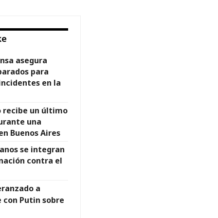
ke
ensa asegura
parados para
incidentes en la
o recibe un último
durante una
en Buenos Aires
anos se integran
ación contra el
eranzado a
 con Putin sobre