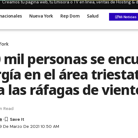
Creamos tu pagina web, tu Emisora o TV en linea, ventas de Hosting &
nacionales
Nueva York
Rep Dom
Salud
Mi Noticias
York
 mil personas se enc
gía en el área triestat
a las ráfagas de vient
in Read
a
9 De Marzo De 2021 10:50 AM