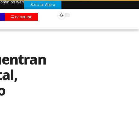
 dominios web
Solicitar Ahora
TV ONLINE
uentran
al,
o