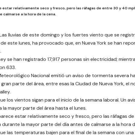
e estar relativamente seco y fresco, pero las ráfagas de entre 30 y 40 mp
e calmarse a la hora de la cena.
-Las lluvias de este domingo y los fuertes viento que se regist
e este lunes, ha provocado que, en Nueva York se han repo
.
ey se han registrado 17,917 personas sin electricidad; mient
on 633.
 Meteorológico Nacional emitió un aviso de tormenta severa hast
gran parte del área, entre esas la Ciudad de Nueva York, el 
lley.
e los vientos sigan para el inicio de la semana laboral. Un av
a la mayor parte del área hasta el lunes.
parece estar relativamente seco y fresco, pero las ráfagas d
 durante la mayor parte del día antes de calmarse a la hora d
ue las temperaturas bajen para el final de la semana con una