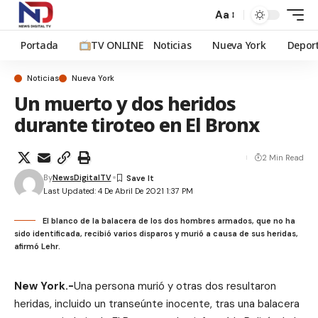
Aa
Portada
TV ONLINE
Noticias
Nueva York
Depor
Noticias
Nueva York
Un muerto y dos heridos
durante tiroteo en El Bronx
2 Min Read
By
NewsDigitalTV
Last Updated: 4 De Abril De 2021 1:37 PM
El blanco de la balacera de los dos hombres armados, que no ha
sido identificada, recibió varios disparos y murió a causa de sus heridas,
afirmó Lehr.
New York.-
Una persona murió y otras dos resultaron
heridas, incluido un transeúnte inocente, tras una balacera