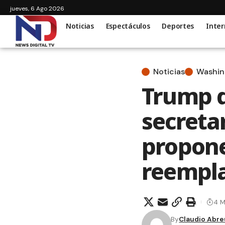
jueves, 6 Ago 2026
Noticias
Espectáculos
Deportes
Inter
Noticias
Washin
Trump d
secreta
propon
reempl
4 M
By
Claudio Abre