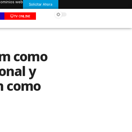
 dominios web
Solicitar Ahora
TV ONLINE
oem como
onal y
n como