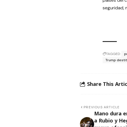
países del 
seguridad, 
TAGGED:
p
Trump destit
Share This Artic
PREVIOUS ARTICLE
Mano dura en
a Rubio y He