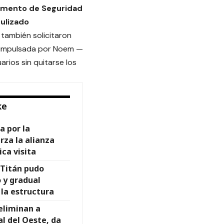
tamento de Seguridad
ulizado
s también solicitaron
ca impulsada por Noem —
rios sin quitarse los
ke
a por la
rza la alianza
ica visita
 Titán pudo
 y gradual
la estructura
eliminan a
al del Oeste, da