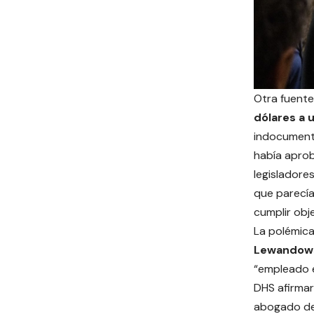
Otra fuente
dólares a 
indocumen
había apro
legisladore
que parecía
cumplir obje
La polémica
Lewandow
“empleado e
DHS afirmar
abogado de 