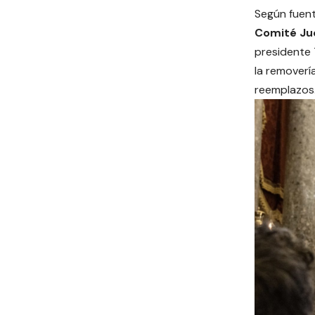
Según fuent
Comité Jud
presidente 
la removerí
reemplazos