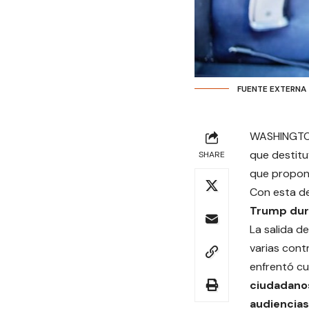
FUENTE EXTERNA
WASHINGTON
que destitu
SHARE
que propon
Con esta de
Trump dur
La salida d
varias cont
enfrentó c
ciudadano
audiencias