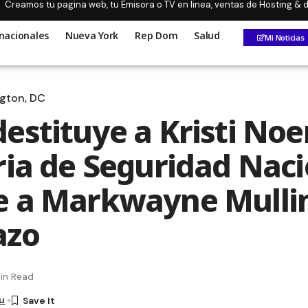
Creamos tu pagina web, tu Emisora o TV en linea, ventas de Hosting &
nacionales
Nueva York
Rep Dom
Salud
Mi Noticias
gton, DC
estituye a Kristi N
ria de Seguridad Naci
e a Markwayne Mulli
azo
in Read
u