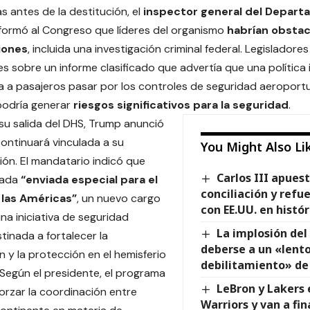
s antes de la destitución, el
inspector general del Depar
formó al Congreso que líderes del organismo
habrían obstac
iones
, incluida una investigación criminal federal. Legisladore
es sobre un informe clasificado que advertía que una políti
a a pasajeros pasar por los controles de seguridad aeroportua
odría generar
riesgos significativos para la seguridad
.
su salida del DHS, Trump anunció
ntinuará vinculada a su
You Might Also Li
ión. El mandatario indicó que
Carlos III apuest
nada
“enviada especial para el
conciliación y refue
las Américas”
, un nuevo cargo
con EE.UU. en histór
na iniciativa de seguridad
La implosión del
tinada a fortalecer la
deberse a un «lento
 y la protección en el hemisferio
debilitamiento» de 
 Según el presidente, el programa
LeBron y Lakers 
orzar la coordinación entre
Warriors y van a fin