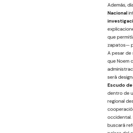
Además, día
Nacional
in
investigac
explicacion
que permití
zapatos— p
A pesar de 
que Noem co
administrac
será desig
Escudo de 
dentro de u
regional des
cooperación
occidental.
buscará ref