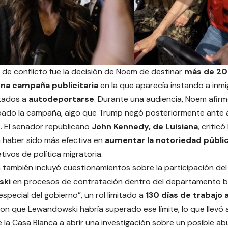
 de conflicto fue la decisión de Noem de destinar
más de 20
una campaña publicitaria
en la que aparecía instando a inm
tados a
autodeportarse
. Durante una audiencia, Noem afirm
bado la campaña, algo que Trump negó posteriormente ante 
s. El senador republicano
John Kennedy, de Luisiana
, critic
 haber sido más efectiva en
aumentar la notoriedad públ
tivos de política migratoria.
 también incluyó cuestionamientos sobre la participación del
ski
en procesos de contratación dentro del departamento baj
special del gobierno”, un rol limitado a
130 días de trabajo 
on que Lewandowski habría superado ese límite, lo que llevó a 
la Casa Blanca a abrir una investigación sobre un posible abu