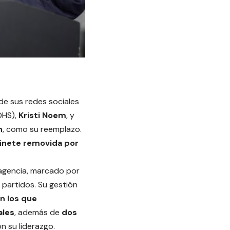
de sus redes sociales
DHS),
Kristi Noem
, y
n
, como su reemplazo.
binete removida por
 agencia, marcado por
 partidos. Su gestión
en los que
ales
, además de
dos
n su liderazgo.