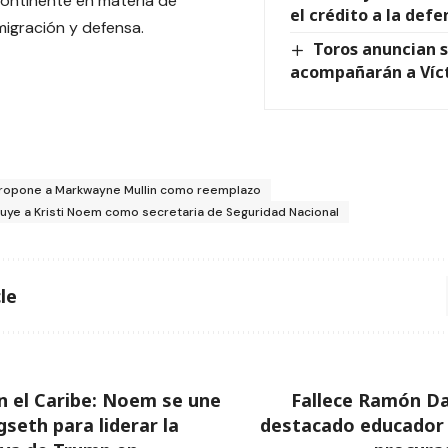
continente en materia de
el crédito a la defe
migración y defensa.
Toros anuncian s
acompañarán a Víct
ropone a Markwayne Mullin como reemplazo
uye a Kristi Noem como secretaria de Seguridad Nacional
le
 el Caribe: Noem se une
Fallece Ramón Da
gseth para liderar la
destacado educador 