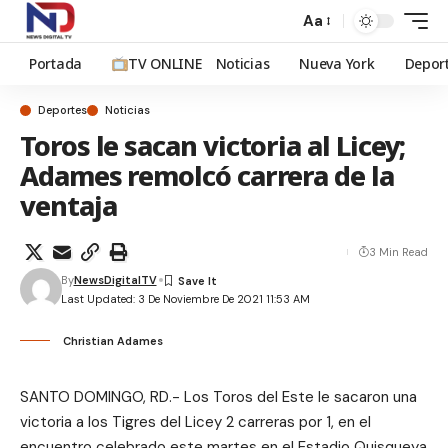
Aa
Portada
TV ONLINE
Noticias
Nueva York
Depor
Deportes
Noticias
Toros le sacan victoria al Licey;
Adames remolcó carrera de la
ventaja
3 Min Read
By
NewsDigitalTV
Last Updated: 3 De Noviembre De 2021 11:53 AM
Christian Adames
SANTO DOMINGO, RD.- Los Toros del Este le sacaron una
victoria a los Tigres del Licey 2 carreras por 1, en el
encuentro celebrado este martes en el Estadio Quisqueya