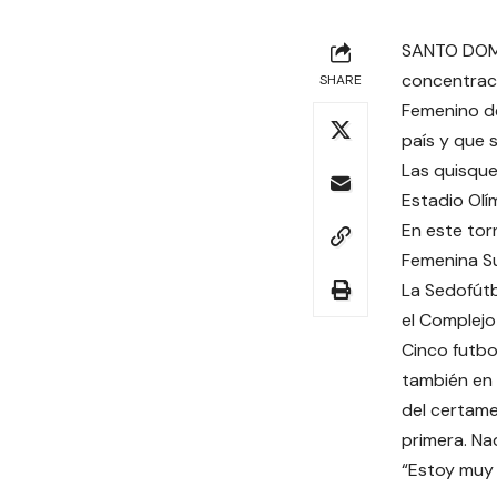
SANTO DOMI
concentraci
SHARE
Femenino de
país y que 
Las quisque
Estadio Olí
En este tor
Femenina Su
La Sedofútb
el Complejo
Cinco futbo
también en 
del certame
primera. Nad
“Estoy muy 