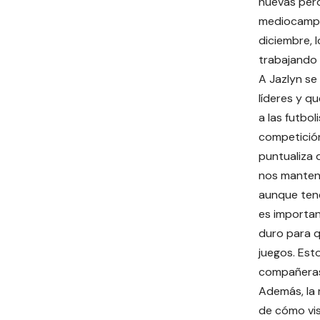
nuevas pero
mediocampis
diciembre, 
trabajando 
A Jazlyn se
líderes y q
a las futbol
competición
puntualiza 
nos manten
aunque ten
es importa
duro para 
juegos. Est
compañeras
Además, la
de cómo vis