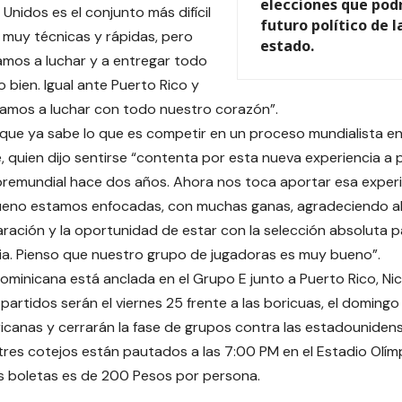
elecciones que podr
Unidos es el conjunto más difícil
futuro político de l
muy técnicas y rápidas, pero
estado.
mos a luchar y a entregar todo
 bien. Igual ante Puerto Rico y
amos a luchar con todo nuestro corazón”.
 que ya sabe lo que es competir en un proceso mundialista en
se, quien dijo sentirse “contenta por esta nueva experiencia a
premundial hace dos años. Ahora nos toca aportar esa experie
ueno estamos enfocadas, con muchas ganas, agradeciendo al
aración y la oportunidad de estar con la selección absoluta pa
a. Pienso que nuestro grupo de jugadoras es muy bueno”.
ominicana está anclada en el Grupo E junto a Puerto Rico, N
partidos serán el viernes 25 frente a las boricuas, el domingo
canas y cerrarán la fase de grupos contra las estadounidens
tres cotejos están pautados a las 7:00 PM en el Estadio Olímp
s boletas es de 200 Pesos por persona.