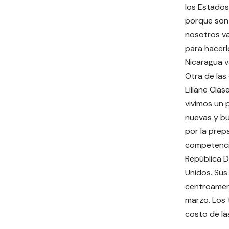
los Estados 
porque son 
nosotros va
para hacerlo
Nicaragua v
Otra de las
Liliane Cla
vivimos un 
nuevas y b
por la prep
competenci
República D
Unidos. Sus 
centroameri
marzo. Los 
costo de la