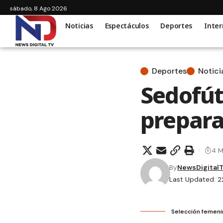
sábado, 8 Ago 2026
Noticias
Espectáculos
Deportes
Inter
Deportes
Notici
Sedofút
prepara
4 M
By
NewsDigital
Last Updated: 2
Selección femeni