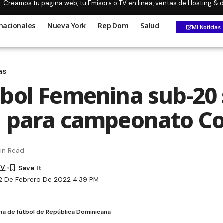
Creamos tu pagina web, tu Emisora o TV en linea, ventas de Hosting &
nacionales
Nueva York
Rep Dom
Salud
Mi Noticias
as
bol Femenina sub-20 
 para campeonato C
in Read
TV
2 De Febrero De 2022 4:39 PM
na de fútbol de República Dominicana