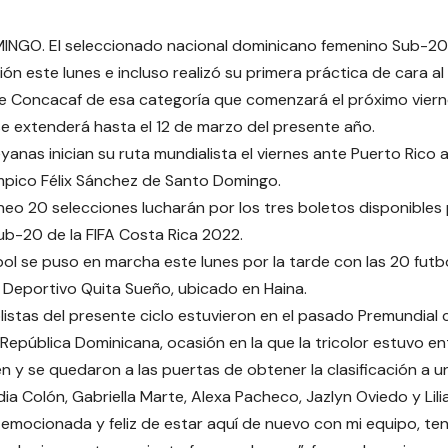
NGO. El seleccionado nacional dominicano femenino Sub-20 i
ón este lunes e incluso realizó su primera práctica de cara 
 Concacaf de esa categoría que comenzará el próximo vierne
se extenderá hasta el 12 de marzo del presente año.
yanas inician su ruta mundialista el viernes ante Puerto Rico a
mpico Félix Sánchez de Santo Domingo.
neo 20 selecciones lucharán por los tres boletos disponibles
b-20 de la FIFA Costa Rica 2022.
ol se puso en marcha este lunes por la tarde con las 20 fut
 Deportivo Quita Sueño, ubicado en Haina.
listas del presente ciclo estuvieron en el pasado Premundial
República Dominicana, ocasión en la que la tricolor estuvo en
n y se quedaron a las puertas de obtener la clasificación a u
ia Colón, Gabriella Marte, Alexa Pacheco, Jazlyn Oviedo y Lili
emocionada y feliz de estar aquí de nuevo con mi equipo, t