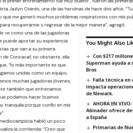
 el primer entrenamiento fue muy bueno”, fueron las primeras
ta Jazlyn Oviedo, una de las heroínas de hace dos años. “Tu
lo que me generó muchos problemas respiratorios con mis pu
para recuperarme y regresar de la mejor manera”, agregó.
 le ve como una de las jugadoras
ue puede aportar su experiencia
You Might Also Li
istas que van a su primera
Con $217 millone
 de Concacaf, no obstante, ella
Superman ayuda a s
que, “lo más importante es que
Bros
gamos unidas como un equipo,
Falla técnica en
emos muchas jugadoras jóvenes,
impacta operacion
nte también que entrenamos
de Newark.
que podamos hacer buenos
AHORA EN VIVO: 
oy tranquila porque confío en mis
Abinader ofrece det
”.
a España
 mediocampista habló un poco
Primarias de Nue
ualiza la contienda: “Creo que