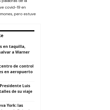
 palabras de la
ve covid-19 en
lmones, pero estuve
ke
s en taquilla,
alvar a Warner
 centro de control
es en aeropuerto
Presidente Luis
alles de su viaje
va York: las