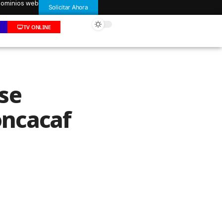
 dominios web
Solicitar Ahora
TV ONLINE
se
oncacaf