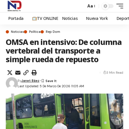
Aa
Portada
TV ONLINE
Noticias
Nueva York
Depor
Noticias
Política
Rep Dom
OMSA en intensivo: De columna
vertebral del transporte a
simple rueda de repuesto
3 Min Read
By
Janet Báez
Last Updated: 5 De Marzo De 2026 11:05 AM