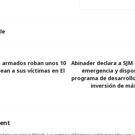
le
 armados roban unos 10
Abinader declara a SJM
pean a sus víctimas en El
emergencia y dispo
programa de desarrollo
inversión de má
ent
trónico no será publicada.
Los campos obligatorios están marcados con
*