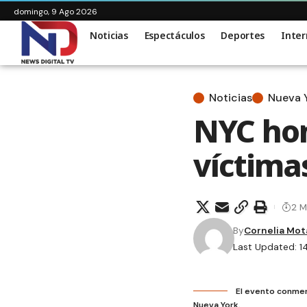
domingo, 9 Ago 2026
Noticias
Espectáculos
Deportes
Inter
Noticias
Nueva 
NYC hon
víctima
2 M
By
Cornelia Mot
Last Updated: 1
El evento conmemo
Nueva York.