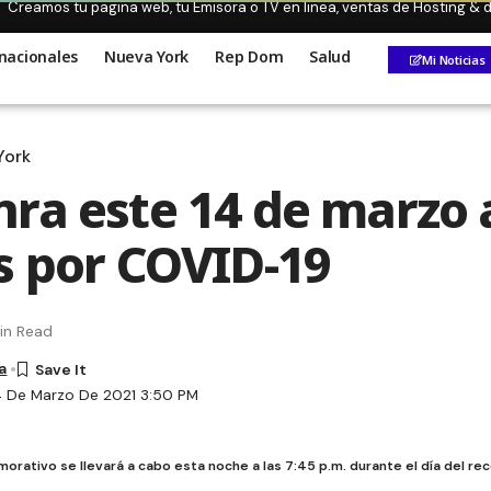
Creamos tu pagina web, tu Emisora o TV en linea, ventas de Hosting &
nacionales
Nueva York
Rep Dom
Salud
Mi Noticias
York
ra este 14 de marzo a
s por COVID-19
in Read
a
4 De Marzo De 2021 3:50 PM
rativo se llevará a cabo esta noche a las 7:45 p.m. durante el día del re