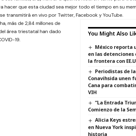
ra hacer que esta ciudad sea mejor todo el tiempo en su mem
 se transmitirá en vivo por
Twitter
,
Facebook
y
YouTube
.
cha, más de 2,84 millones de
del área triestatal han dado
You Might Also Li
 COVID-19.
México reporta 
en las detenciones
la frontera con EE.
Periodistas de la
Conavihsida unen f
Cana para combatir
VIH
“La Entrada Triun
Comienzo de la Se
Alicia Keys estr
en Nueva York inspi
historia