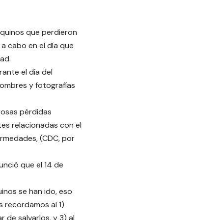
rquinos que perdieron
 a cabo en el día que
dad.
ante el día del
nombres y fotografías
rosas pérdidas
tes relacionadas con el
fermedades, (CDC, por
unció que el 14 de
nos se han ido, eso
s recordamos al 1)
r de salvarlos, y 3) al