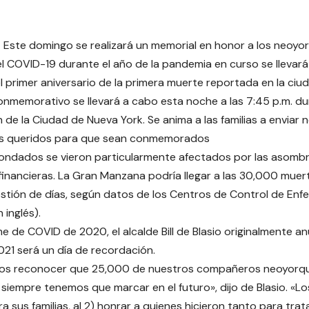
 Este domingo se realizará un memorial en honor a los neoyo
 el COVID-19 durante el año de la pandemia en curso se llevará
l primer aniversario de la primera muerte reportada en la ciu
onmemorativo se llevará a cabo esta noche a las 7:45 p.m. dur
 de la Ciudad de Nueva York. Se anima a las familias a enviar 
es queridos para que sean conmemorados
ondados se vieron particularmente afectados por las asomb
inancieras. La Gran Manzana podría llegar a las 30,000 muer
estión de días, según datos de los Centros de Control de En
 inglés).
me de COVID de 2020, el alcalde Bill de Blasio originalmente an
21 será un día de recordación.
os reconocer que 25,000 de nuestros compañeros neoyorqui
 siempre tenemos que marcar en el futuro», dijo de Blasio. «Lo
ara sus familias, al 2) honrar a quienes hicieron tanto para trata