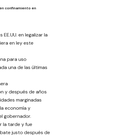
 en confinamiento en
EE.UU. en legalizar la
era en ley este
ana para uso
ada una de las últimas
nera
ón y después de años
unidades marginadas
 la economía y
el gobernador.
 la tarde y fue
bate justo después de