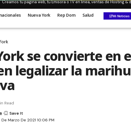
Creamos tu pagina web, tu Emisora o TV en linea, ventas de Hosting &
nacionales
Nueva York
Rep Dom
Salud
Mi Noticias
York
ork se convierte en e
en legalizar la marih
iva
in Read
a
1 De Marzo De 2021 10:06 PM