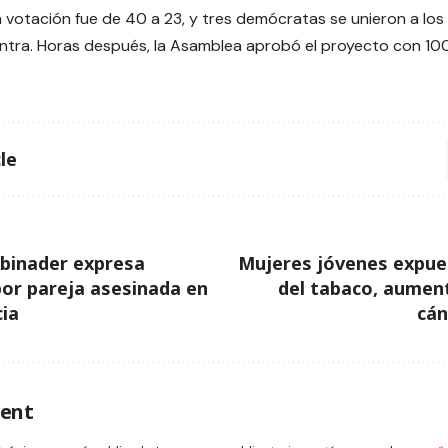
La votación fue de 40 a 23, y tres demócratas se unieron a lo
ntra. Horas después, la Asamblea aprobó el proyecto con 100
le
binader expresa
Mujeres jóvenes expue
por pareja asesinada en
del tabaco, aumen
cia
cá
ent