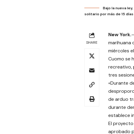
Bajo la nueva ley
solitario por más de 15 día
New York.
–
marihuana d
SHARE
miércoles e
Cuomo se ha
recreativo,
tres sesion
«Durante de
desproporc
de arduo tr
durante dem
establece i
El proyecto
aprobado p