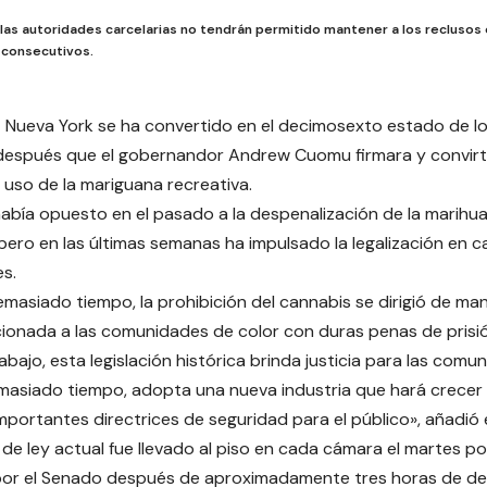
, las autoridades carcelarias no tendrán permitido mantener a los reclusos
s consecutivos.
 Nueva York se ha convertido en el decimosexto estado de los 
espués que el gobernandor Andrew Cuomu firmara y convirti
l uso de la mariguana recreativa.
bía opuesto en el pasado a la despenalización de la marihu
 pero en las últimas semanas ha impulsado la legalización en c
es.
masiado tiempo, la prohibición del cannabis se dirigió de ma
ionada a las comunidades de color con duras penas de prisi
abajo, esta legislación histórica brinda justicia para las com
asiado tiempo, adopta una nueva industria que hará crecer
mportantes directrices de seguridad para el público», añadió 
 de ley actual fue llevado al piso en cada cámara el martes por
or el Senado después de aproximadamente tres horas de de