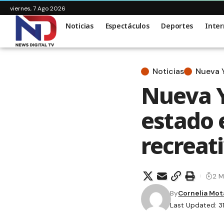
viernes, 7 Ago 2026
Noticias
Espectáculos
Deportes
Inter
Noticias
Nueva 
Nueva Y
estado 
recreat
2 M
By
Cornelia Mot
Last Updated: 3