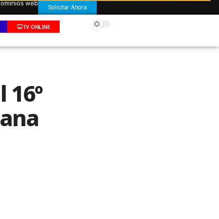
 dominios web
Solicitar Ahora
TV ONLINE
l 16º
uana