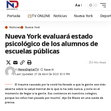
Aa
Portada
TV ONLINE
Noticias
Nueva York
Depor
Noticias
Nueva York
Nueva York evaluará estado
psicológico de los alumnos de
escuelas públicas
3 Min Read
By
NewsDigitalTV
Last Updated: 27 De Abril De 2021 10:11 PM
El trauma causado por la covid ha llevado a que la gente sea más
abierta sobre la salud mental de lo que lo ha sido nunca, y este es el
momento de llegar a la gente. Eso comienza en nuestros colegios,
porque los niños han pasado por mucho', dijo De Blasio en una rueda de
prensa.