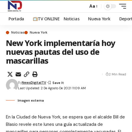
Aa
Portada
TV ONLINE
Noticias
Nueva York
Depor
Noticias
Nueva York
New York implementaría hoy
nuevas pautas del uso de
mascarillas
2 Min Read
By
NewsDigitalTV
Last Updated: 2 De Agosto De 2021 11:09 AM
Imagen externa
En la Ciudad de Nueva York, se espera que el alcalde Bill de
Blasio revele este lunes una guía actualizada de
mascarillas para personas completamente vacunadas.
El