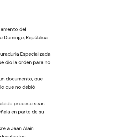
rtamento del
to Domingo, República
curaduría Especializada
ue dio la orden para no
e un documento, que
 lo que no debió
l debido proceso sean
eñala en parte de su
cre a Jean Alain
 desafectos.