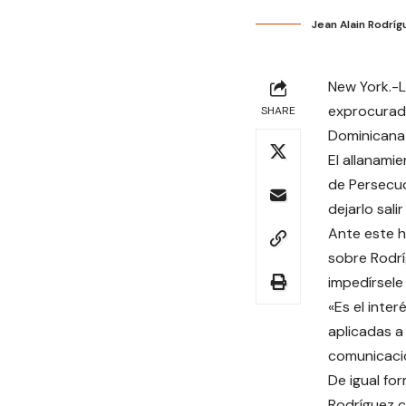
Jean Alain Rodríg
New York.-L
exprocurado
SHARE
Dominicana
El allanami
de Persecuc
dejarlo sali
Ante este h
sobre Rodrí
impedírsele
«Es el inte
aplicadas a
comunicaci
De igual fo
Rodríguez c