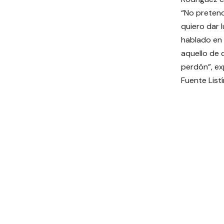
“No pretendo
quiero dar l
hablado en 
aquello de 
perdón”, e
Fuente Listí