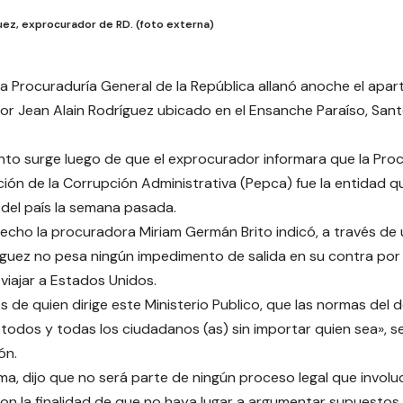
uez, exprocurador de RD. (foto externa)
a Procuraduría General de la República allanó anoche el apa
r Jean Alain Rodríguez ubicado en el Ensanche Paraíso, San
ento surge luego de que el exprocurador informara que la Pro
ión de la Corrupción Administrativa (Pepca) fue la entidad q
r del país la semana pasada.
echo la procuradora Miriam Germán Brito indicó, a través d
guez no pesa ningún impedimento de salida en su contra por
 viajar a Estados Unidos.
rés de quien dirige este Ministerio Publico, que las normas de
 todos y todas los ciudadanos (as) sin importar quien sea», s
ón.
rma, dijo que no será parte de ningún proceso legal que involu
on la finalidad de que no haya lugar a argumentar supuestos