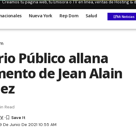
Creamos tu pagina web, tu Emisora o TV en linea, ventas de Hosting &
nacionales
Nueva York
Rep Dom
Salud
Mi Noticias
om
rio Público allana
ento de Jean Alain
ez
in Read
TV
9 De Junio De 2021 10:55 AM