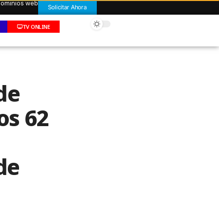
 dominios web
Solicitar Ahora
TV ONLINE
de
os 62
de