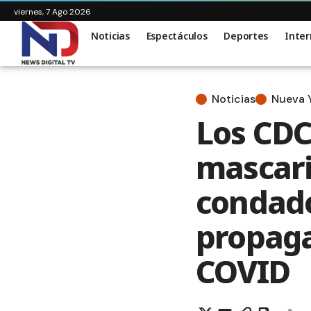
viernes, 7 Ago 2026
Noticias
Espectáculos
Deportes
Inter
Noticias
Nueva 
Los CDC
mascaril
condado
propaga
COVID