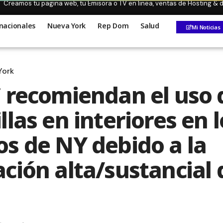
Creamos tu pagina web, tu Emisora o TV en linea, ventas de Hosting &
nacionales
Nueva York
Rep Dom
Salud
Mi Noticias
York
 recomiendan el uso 
las en interiores en l
s de NY debido a la
ción alta/sustancial 