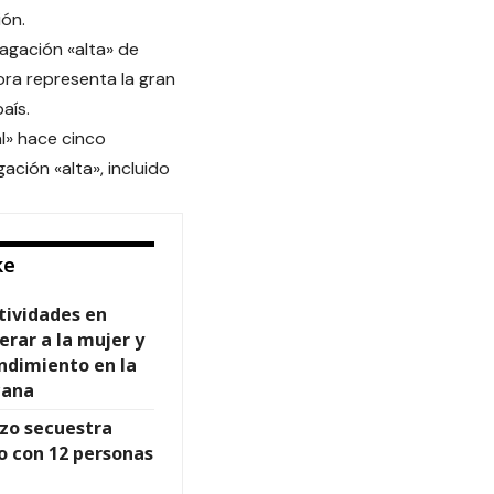
ión.
agación «alta» de
ora representa la gran
país.
l» hace cinco
ión «alta», incluido
ke
tividades en
rar a la mujer y
ndimiento en la
cana
zo secuestra
 con 12 personas