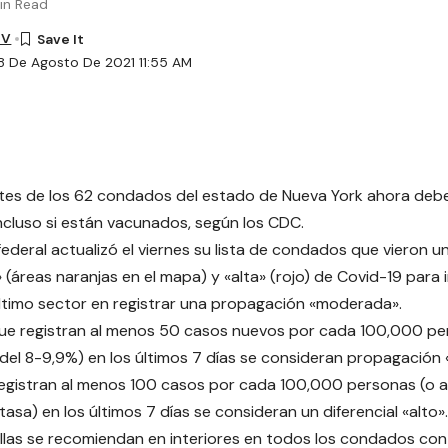
in Read
TV
8 De Agosto De 2021 11:55 AM
tes de los 62 condados del estado de Nueva York ahora debe
 incluso si están vacunados, según los CDC.
federal actualizó el viernes su lista de condados que vieron u
» (áreas naranjas en el
mapa
) y «alta» (rojo) de Covid-19 para 
 último sector en registrar una propagación «moderada».
ue registran al menos 50 casos nuevos por cada 100,000 pe
 del 8-9,9%) en los últimos 7 días se consideran propagación «
egistran al menos 100 casos por cada 100,000 personas (o 
tasa) en los últimos 7 días se consideran un diferencial «alto».
llas se recomiendan en interiores en todos los condados co