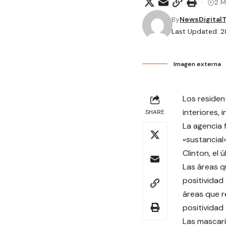
2 M
By
NewsDigital
Last Updated: 2
Imagen externa
Los residen
interiores,
SHARE
La agencia 
«sustancial
Clinton, el
Las áreas q
positividad
áreas que r
positividad 
Las mascari