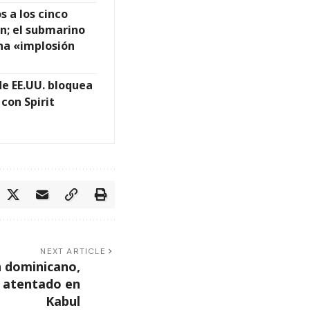
 a los cinco
àn; el submarino
una «implosión
de EE.UU. bloquea
 con Spirit
NEXT ARTICLE
n dominicano,
l atentado en
Kabul