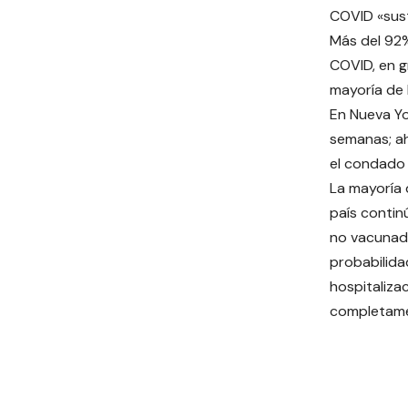
COVID «sust
Más del 92%
COVID, en g
mayoría de 
En Nueva Yo
semanas; ah
el condado
La mayoría 
país contin
no vacunad
probabilida
hospitaliza
completame