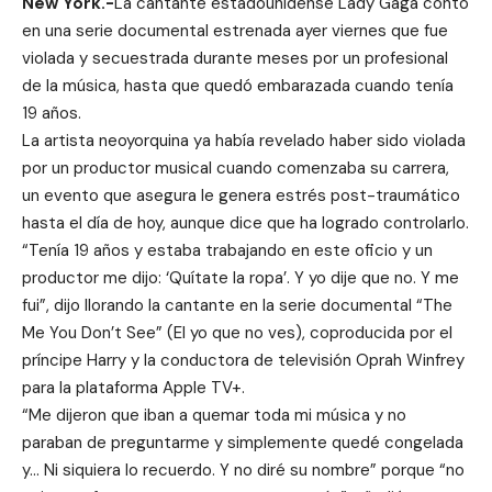
New York.-
La cantante estadounidense Lady Gaga contó
en una serie documental estrenada ayer viernes que fue
violada y secuestrada durante meses por un profesional
de la música, hasta que quedó embarazada cuando tenía
19 años.
La artista neoyorquina ya había revelado haber sido violada
por un productor musical cuando comenzaba su carrera,
un evento que asegura le genera estrés post-traumático
hasta el día de hoy, aunque dice que ha logrado controlarlo.
“Tenía 19 años y estaba trabajando en este oficio y un
productor me dijo: ‘Quítate la ropa’. Y yo dije que no. Y me
fui”, dijo llorando la cantante en la serie documental “The
Me You Don’t See” (El yo que no ves), coproducida por el
príncipe Harry y la conductora de televisión Oprah Winfrey
para la plataforma Apple TV+.
“Me dijeron que iban a quemar toda mi música y no
paraban de preguntarme y simplemente quedé congelada
y… Ni siquiera lo recuerdo. Y no diré su nombre” porque “no