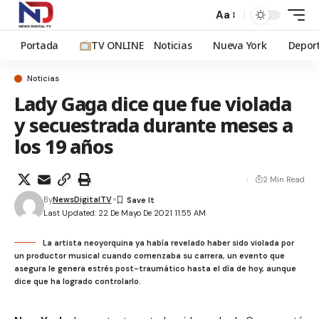
Aa
Portada
TV ONLINE
Noticias
Nueva York
Depor
Noticias
Lady Gaga dice que fue violada
y secuestrada durante meses a
los 19 años
2 Min Read
By
NewsDigitalTV
Last Updated: 22 De Mayo De 2021 11:55 AM
La artista neoyorquina ya había revelado haber sido violada por
un productor musical cuando comenzaba su carrera, un evento que
asegura le genera estrés post-traumático hasta el día de hoy, aunque
dice que ha logrado controlarlo.