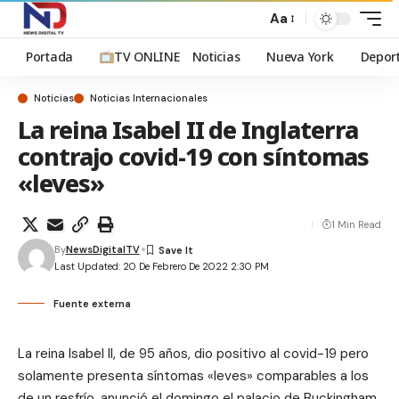
Aa
Portada
TV ONLINE
Noticias
Nueva York
Depor
Noticias
Noticias Internacionales
La reina Isabel II de Inglaterra
contrajo covid-19 con síntomas
«leves»
1 Min Read
By
NewsDigitalTV
Last Updated: 20 De Febrero De 2022 2:30 PM
Fuente externa
La reina Isabel II, de 95 años, dio positivo al covid-19 pero
solamente presenta síntomas «leves» comparables a los
de un resfrío, anunció el domingo el palacio de Buckingham.