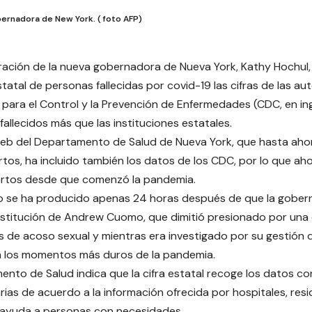
bernadora de New York. ( foto AFP)
ración de la nueva gobernadora de Nueva York, Kathy Hochul, h
atal de personas fallecidas por covid-19 las cifras de las au
 para el Control y la Prevención de Enfermedades (CDC, en ing
fallecidos más que las instituciones estatales.
eb del Departamento de Salud de Nueva York, que hasta ahora
tos, ha incluido también los datos de los CDC, por lo que ahor
rtos desde que comenzó la pandemia.
o se ha producido apenas 24 horas después de que la gober
ustitución de Andrew Cuomo, que dimitió presionado por una
 de acoso sexual y mientras era investigado por su gestión d
n los momentos más duros de la pandemia.
ento de Salud indica que la cifra estatal recoge los datos co
rias de acuerdo a la información ofrecida por hospitales, resi
 ayuda a personas con necesidades.