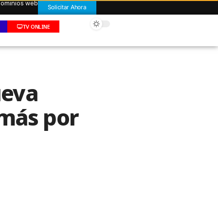
 dominios web
Solicitar Ahora
TV ONLINE
ueva
 más por