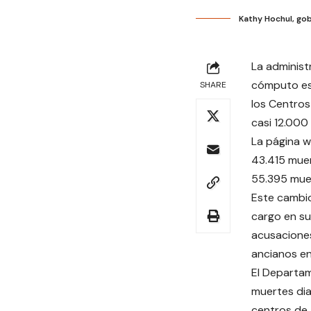
Kathy Hochul, go
La administ
cómputo est
SHARE
los Centros
casi 12.000 
La página w
43.415 muer
55.395 mue
Este cambi
cargo en s
acusaciones
ancianos e
El Departam
muertes dia
centros de