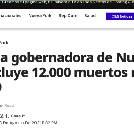
Creamos tu pagina web, tu Emisora o TV en linea, ventas de Hosting &
nacionales
Nueva York
Rep Dom
Salud
Mi Noticias
York
va gobernadora de N
cluye 12.000 muertos
9
in Read
TV
5 De Agosto De 2021 11:52 PM