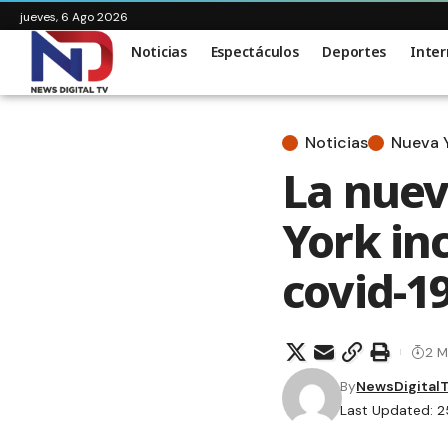
jueves, 6 Ago 2026
Noticias
Espectáculos
Deportes
Inter
Noticias
Nueva 
La nue
York in
covid-1
2 M
By
NewsDigital
Last Updated: 2