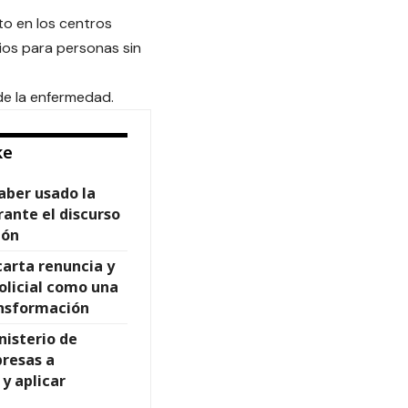
nto en los centros
ios para personas sin
de la enfermedad.
ke
aber usado la
rante el discurso
ión
carta renuncia y
olicial como una
ansformación
nisterio de
presas a
 y aplicar