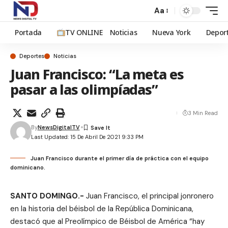
Aa
Portada
TV ONLINE
Noticias
Nueva York
Depor
Deportes
Noticias
Juan Francisco: “La meta es
pasar a las olimpíadas”
3 Min Read
By
NewsDigitalTV
Last Updated: 15 De Abril De 2021 9:33 PM
Juan Francisco durante el primer día de práctica con el equipo
dominicano.
SANTO DOMINGO.-
Juan Francisco, el principal jonronero
en la historia del béisbol de la República Dominicana,
destacó que al Preolímpico de Béisbol de América “hay