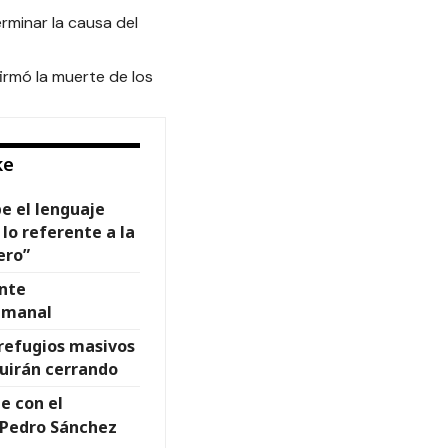
minar la causa del
irmó la muerte de los
ke
e el lenguaje
 lo referente a la
ero”
ente
emanal
 refugios masivos
uirán cerrando
e con el
 Pedro Sánchez