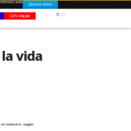
 dominios web
Solicitar Ahora
TV ONLINE
 la vida
el siniestro, según