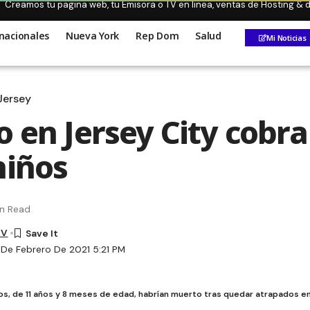
Creamos tu pagina web, tu Emisora o TV en linea, ventas de Hosting &
nacionales
Nueva York
Rep Dom
Salud
Mi Noticias
Jersey
 en Jersey City cobra
niños
in Read
TV
 De Febrero De 2021 5:21 PM
os, de 11 años y 8 meses de edad, habrían muerto tras quedar atrapados en 