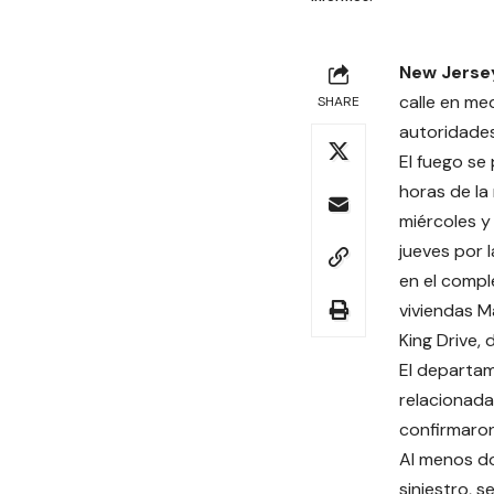
New Jerse
calle en me
SHARE
autoridades
El fuego se
horas de la
miércoles y
jueves por
en el compl
viviendas M
King Drive, 
El departam
relacionada
confirmaron
Al menos do
siniestro, s