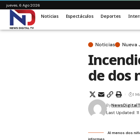
jueves, 6 Ago 2026
Noticias
Espectáculos
Deportes
Inter
Noticias
Nueva 
Incendio
de dos 
1 M
By
NewsDigital
Last Updated: 11
Al menos dos niñ
informes.