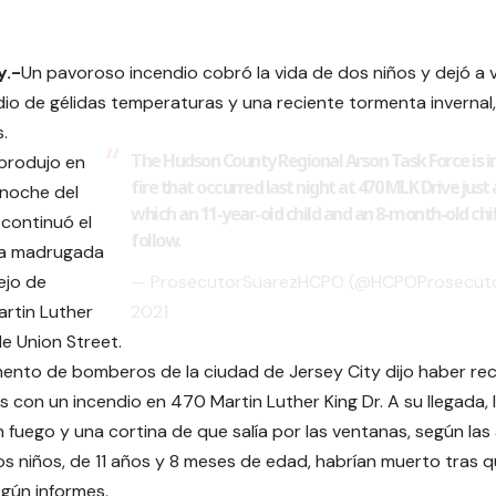
y.-
Un pavoroso incendio cobró la vida de dos niños y dejó a 
dio de gélidas temperaturas y una reciente tormenta invernal,
.
The Hudson County Regional Arson Task Force is in
 produjo en
fire that occurred last night at 470 MLK Drive just 
 noche del
which an 11-year-old child and an 8-month-old chil
 continuó el
follow.
 la madrugada
ejo de
— ProsecutorSuarezHCPO (@HCPOProsecut
artin Luther
2021
de Union Street.
ento de bomberos de la ciudad de Jersey City dijo haber rec
s con un incendio en 470 Martin Luther King Dr. A su llegada
 fuego y una cortina de que salía por las ventanas, según las
s niños, de 11 años y 8 meses de edad, habrían muerto tras 
egún informes.