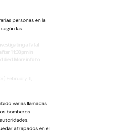
varias personas en la
 según las
vestigating a fatal
after 11:30 pm in
d died. More info to
or)
February 11,
ibido varias llamadas
, los bomberos
 autoridades.
quedar atrapados en el