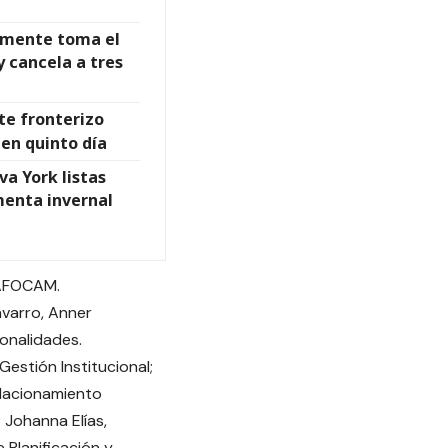
almente toma el
y cancela a tres
te fronterizo
en quinto día
a York listas
menta invernal
NAFOCAM.
avarro, Anner
onalidades.
Gestión Institucional;
elacionamiento
; Johanna Elías,
 Planificación y