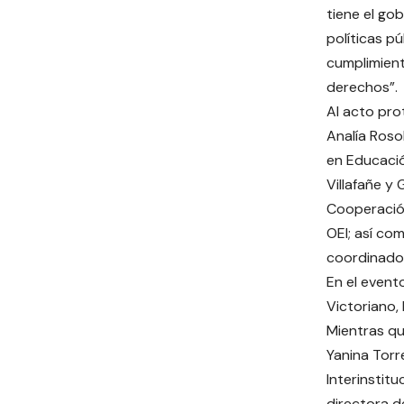
tiene el go
políticas pú
cumplimien
derechos”.
Al acto pro
Analía Roso
en Educació
Villafañe y
Cooperación
OEI; así com
coordinado
En el event
Victoriano,
Mientras que
Yanina Torr
Interinstitu
directora d