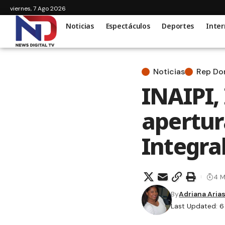
viernes, 7 Ago 2026
Noticias
Espectáculos
Deportes
Inter
Noticias
Rep D
INAIPI,
apertur
Integral
4 M
By
Adriana Aria
Last Updated: 