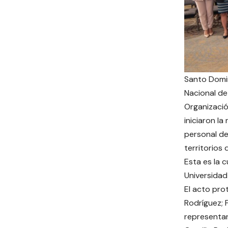
Santo Doming
Nacional de
Organizació
iniciaron la
personal de 
territorios d
Esta es la 
Universidad
El acto prot
Rodríguez; 
representan