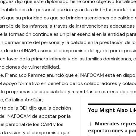
dríguez dijo que este diplomado tiene como objetivo fortalec
 habilidades del personal que integran las distintas modalidad
ificó que su prioridad es que se brinden atenciones de calidad
rrollo de los infantes, a través de intervenciones adecuada
 la formación continua es un pilar esencial en la entidad para
ón permanente del personal y la calidad en la prestación de lo
e, desde el INAIPI, asume el compromiso delegado por el presi
en favor de la primera infancia y de las familias dominicanas, e
ndiciones de vulnerabilidad.
e, Francisco Ramírez anunció que el INAFOCAM está en dispo
l apoyo formativo en beneficio de los colaboradores y colabo
do programas de especialidad y maestrías en materia de prime
e, Catalina Andújar,
e de la OEI, dijo que la decisión
You Might Also Li
y del INAFOCAM de apostar por la
Minerales repre
el personal de los CAIPI y los
exportaciones a pa
a la visión y el compromiso que