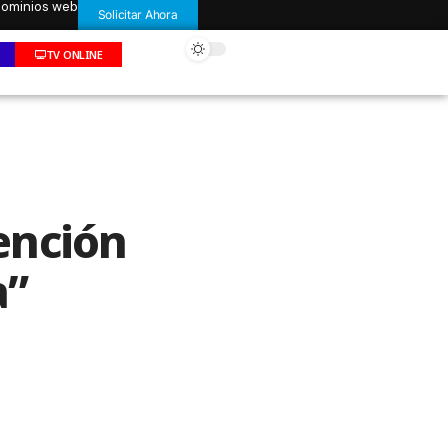
 dominios web
Solicitar Ahora
TV ONLINE
ención
a”