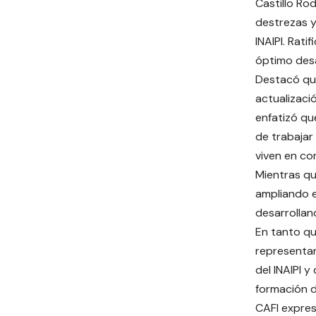
Castillo Ro
destrezas y
INAIPI. Rat
óptimo desa
Destacó que
actualizaci
enfatizó qu
de trabajar 
viven en co
Mientras qu
ampliando e
desarrollan
En tanto qu
representant
del INAIPI 
formación d
CAFI expres