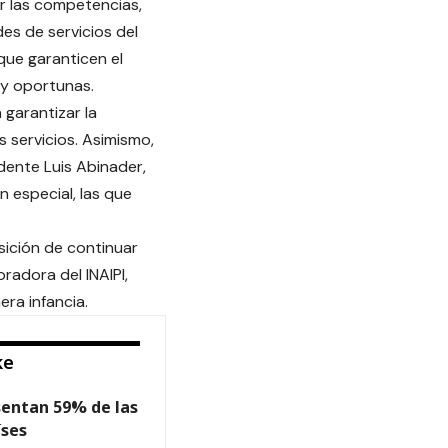
er las competencias,
es de servicios del
 que garanticen el
s y oportunas.
 garantizar la
s servicios. Asimismo,
dente Luis Abinader,
n especial, las que
sición de continuar
radora del INAIPI,
ra infancia.
ke
sentan 59% de las
íses