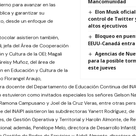
Mancomunidad
bierno para avanzar en las
Elon Musk ofici
blica y garantizar su
control de Twitter 
to, desde un enfoque de
altos ejecutivos
Bloqueo en puen
tocolar asistieron también,
EEUU-Canadá entra 
li, jefa del Área de Cooperación
Agencias de Nuev
n y Cultura de la OEI; Magali
para la posible tor
 Greisy Muñoz, del área de
este jueves
 en Educación y Cultura de la
o Florangel Araujo,
ra docente del Departamento de Educación Continua del I
o estuvieron como invitados especiales los señores Gelson N
 Ramona Campusano y Joel de la Cruz Veras, entre otras pers
 del INAIPI asistieron las subdirectoras Yanett Rodríguez, de 
es, de Gestión Operativa y Territorial y Harolin Almonte, de R
cional; además, Penélope Melo, directora de Desarrollo Infantil
e Gestión de Redes de Servicios y Aideli Almonte, directora de