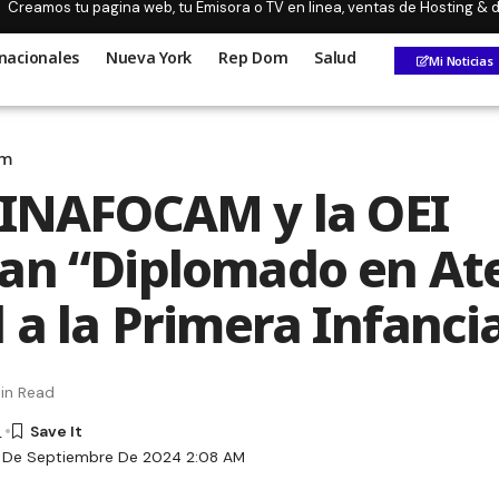
Creamos tu pagina web, tu Emisora o TV en linea, ventas de Hosting &
nacionales
Nueva York
Rep Dom
Salud
Mi Noticias
om
 INAFOCAM y la OEI
an “Diplomado en At
 a la Primera Infanci
in Read
s
6 De Septiembre De 2024 2:08 AM