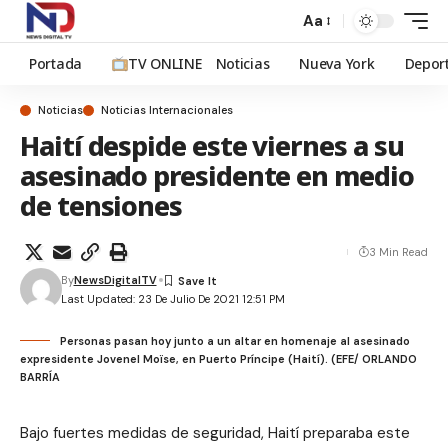
Aa
Portada
TV ONLINE
Noticias
Nueva York
Depor
Noticias
Noticias Internacionales
Haití despide este viernes a su
asesinado presidente en medio
de tensiones
3 Min Read
By
NewsDigitalTV
Last Updated: 23 De Julio De 2021 12:51 PM
Personas pasan hoy junto a un altar en homenaje al asesinado
expresidente Jovenel Moïse, en Puerto Príncipe (Haití). (EFE/ ORLANDO
BARRÍA
Bajo fuertes medidas de seguridad, Haití preparaba este