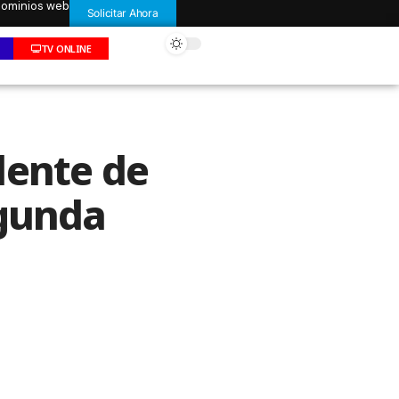
 dominios web
Solicitar Ahora
TV ONLINE
dente de
egunda