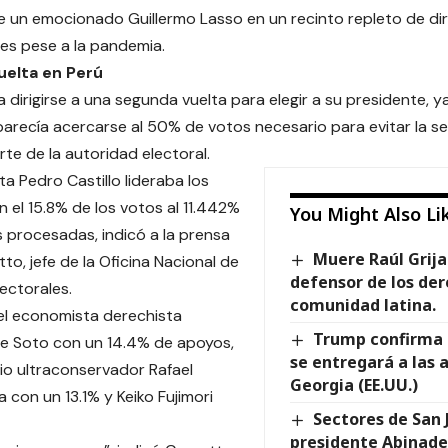
e un emocionado Guillermo Lasso en un recinto repleto de dir
es pese a la pandemia.
elta en Perú
a dirigirse a una segunda vuelta para elegir a su presidente, 
arecía acercarse al 50% de votos necesario para evitar la s
rte de la autoridad electoral.
sta Pedro Castillo lideraba los
 el 15.8% de los votos al 11.442%
You Might Also Li
s procesadas, indicó a la prensa
Muere Raúl Grija
to, jefe de la Oficina Nacional de
defensor de los dere
ectorales.
comunidad latina.
el economista derechista
Trump confirma 
e Soto con un 14.4% de apoyos,
se entregará a las 
io ultraconservador Rafael
Georgia (EE.UU.)
 con un 13.1% y Keiko Fujimori
Sectores de San J
presidente Abinade