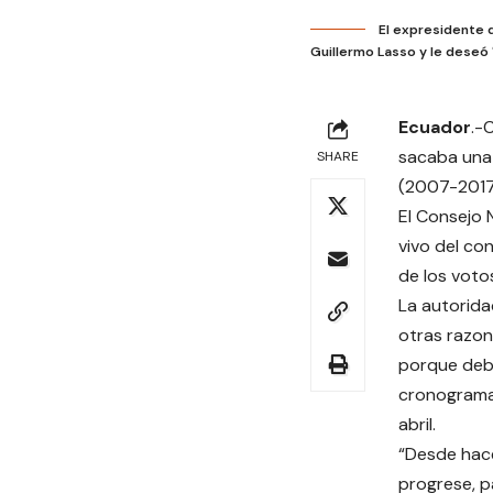
El expresidente 
Guillermo Lasso y le deseó 
Ecuador
.-
sacaba una 
SHARE
(2007-2017)
El Consejo 
vivo del co
de los voto
La autorida
otras razo
porque debe
cronograma 
abril.
“Desde hace
progrese, p