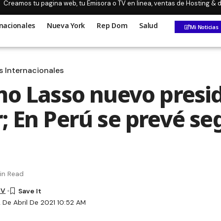
Creamos tu pagina web, tu Emisora o TV en linea, ventas de Hosting &
nacionales
Nueva York
Rep Dom
Salud
Mi Noticias
s Internacionales
mo Lasso nuevo presi
; En Perú se prevé s
in Read
TV
 De Abril De 2021 10:52 AM