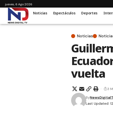
jueves, 6 Ago 2026
Noticias
Espectáculos
Deportes
Inter
Noticias
Noticia
Guiller
Ecuador
vuelta
3 M
By
NewsDigital
Last Updated: 12