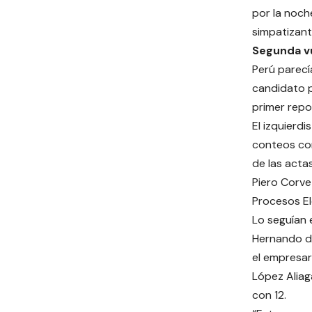
por la noch
simpatizant
Segunda vu
Perú parecí
candidato p
primer repo
El izquierdi
conteos con
de las acta
Piero Corvet
Procesos El
Lo seguían 
Hernando d
el empresar
López Aliaga
con 12.