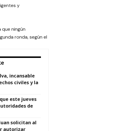
igentes y
ya que ningún
egunda ronda, según el
ke
lva, incansable
chos civiles y la
que este jueves
autoridades de
uan solicitan al
r autorizar