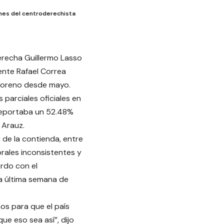
ones del centroderechista
erecha Guillermo Lasso
ente Rafael Correa
n Moreno desde mayo.
 parciales oficiales en
, reportaba un 52.48%
 Arauz.
 de la contienda, entre
ales inconsistentes y
rdo con el
la última semana de
os para que el país
e eso sea así”, dijo