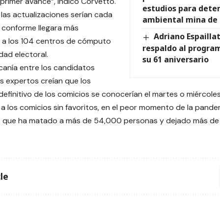
 primer avance”, indicó Corvetto.
estudios para dete
las actualizaciones serían cada
ambiental mina de 
 conforme llegara más
Adriano Espailla
 a los 104 centros de cómputo
respaldo al progra
dad electoral.
su 61 aniversario
canía entre los candidatos
os expertos creían que los
definitivo de los comicios se conocerían el martes o miércoles
gó a los comicios sin favoritos, en el peor momento de la pand
 que ha matado a más de 54,000 personas y dejado más de 1
le