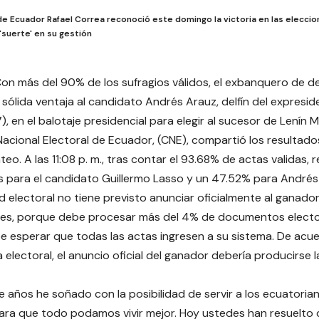
de Ecuador Rafael Correa reconoció este domingo la victoria en las elecci
'suerte' en su gestión
Con más del 90% de los sufragios válidos, el exbanquero de d
sólida ventaja al candidato Andrés Arauz, delfín del expresid
, en el balotaje presidencial para elegir al sucesor de Lení
Nacional Electoral de Ecuador, (CNE), compartió los resultados
nteo. A las 11:08 p. m., tras contar el 93.68% de actas validas
s para el candidato Guillermo Lasso y un 47.52% para Andrés
d electoral no tiene previsto anunciar oficialmente al ganador
nes, porque debe procesar más del 4% de documentos elector
 esperar que todas las actas ingresen a su sistema. De acue
electoral, el anuncio oficial del ganador debería producirse 
 años he soñado con la posibilidad de servir a los ecuatorian
ara que todo podamos vivir mejor. Hoy ustedes han resuelto qu