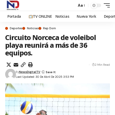
Aa
Portada
TV ONLINE
Noticias
Nueva York
Depor
Deportes
Noticias
Rep Dom
Circuito Norceca de voleibol
playa reunirá a más de 36
equipos.
2 Min Read
By
NewsDigitalTV
Last Updated: 30 De Abril De 2025 3:53 PM