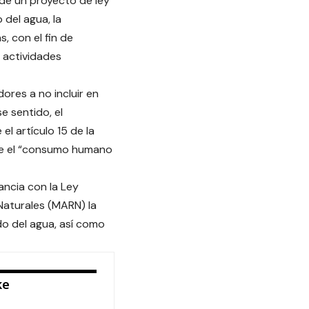
 de un proyecto de ley
 del agua, la
, con el fin de
 actividades
ores a no incluir en
e sentido, el
l artículo 15 de la
que el “consumo humano
ncia con la Ley
Naturales (MARN) la
do del agua, así como
ke