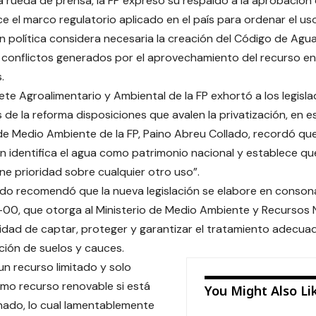
 rueda de prensa, la FP expresó su respaldo a la aprobación
e el marco regulatorio aplicado en el país para ordenar el uso
n política considera necesaria la creación del Código de Aguas
s conflictos generados por el aprovechamiento del recurso en
.
ete Agroalimentario y Ambiental de la FP exhortó a los legislad
s de la reforma disposiciones que avalen la privatización, en es
de Medio Ambiente de la FP, Paino Abreu Collado, recordó que e
n identifica el agua como patrimonio nacional y establece 
ene prioridad sobre cualquier otro uso”.
do recomendó que la nueva legislación se elabore en consona
00, que otorga al Ministerio de Medio Ambiente y Recursos 
idad de captar, proteger y garantizar el tratamiento adecua
ción de suelos y cauces.
un recurso limitado y solo
mo recurso renovable si está
You Might Also Li
nado, lo cual lamentablemente