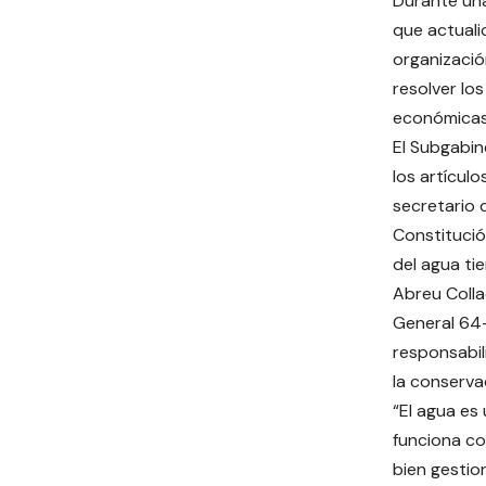
Durante una
que actualic
organizació
resolver lo
económicas
El Subgabin
los artículo
secretario 
Constitució
del agua ti
Abreu Colla
General 64-
responsabil
la conserva
“El agua es 
funciona co
bien gestio