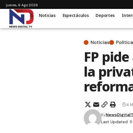
jueves, 6 Ago 2026
Noticias
Espectáculos
Deportes
Inter
Noticias
Política
FP pide
la priv
reforma 
4 M
By
NewsDigital
Last Updated: 1