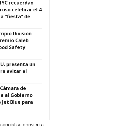
NYC recuerdan
groso celebrar el 4
ia “fiesta” de
ripio División
premio Caleb
ood Safety
UU. presenta un
ra evitar el
a Càmara de
de al Gobierno
 Jet Blue para
sencial se convierta