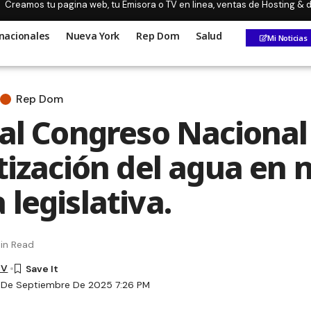
Creamos tu pagina web, tu Emisora o TV en linea, ventas de Hosting &
nacionales
Nueva York
Rep Dom
Salud
Mi Noticias
Rep Dom
 al Congreso Nacional
atización del agua en
legislativa.
in Read
TV
1 De Septiembre De 2025 7:26 PM