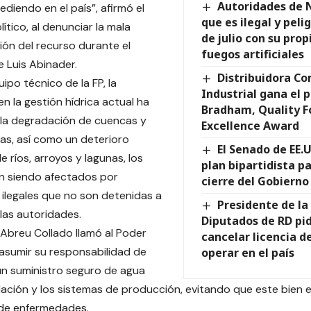
Autoridades de 
ediendo en el país”, afirmó el
que es ilegal y peli
lítico, al denunciar la mala
de julio con su prop
ión del recurso durante el
fuegos artificiales
 Luis Abinader.
Distribuidora Cor
ipo técnico de la FP, la
Industrial gana el 
en la gestión hídrica actual ha
Bradham, Quality F
la degradación de cuencas y
Excellence Award
s, así como un deterioro
El Senado de EE.
 ríos, arroyos y lagunas, los
plan bipartidista pa
n siendo afectados por
cierre del Gobierno
 ilegales que no son detenidas a
Presidente de l
las autoridades.
Diputados de RD pi
 Abreu Collado llamó al Poder
cancelar licencia de
 asumir su responsabilidad de
operar en el país
un suministro seguro de agua
lación y los sistemas de producción, evitando que este bien e
 de enfermedades.