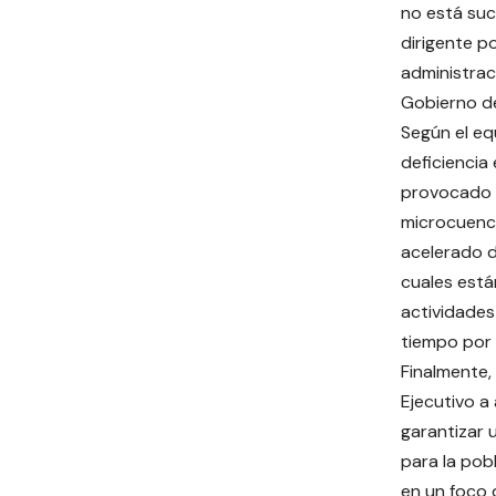
no está suc
dirigente po
administrac
Gobierno de
Según el equ
deficiencia 
provocado 
microcuenca
acelerado de
cuales está
actividades
tiempo por 
Finalmente,
Ejecutivo a
garantizar 
para la pob
en un foco