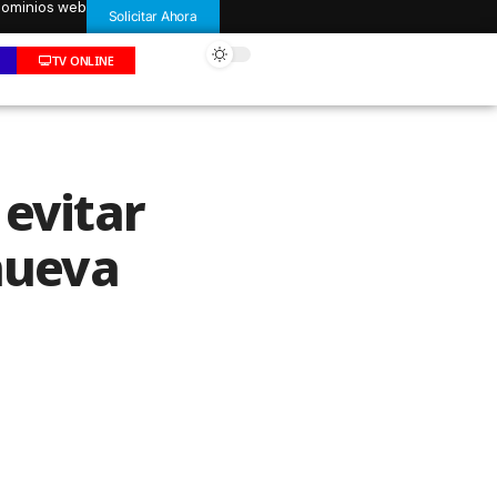
 dominios web
Solicitar Ahora
TV ONLINE
 evitar
 nueva