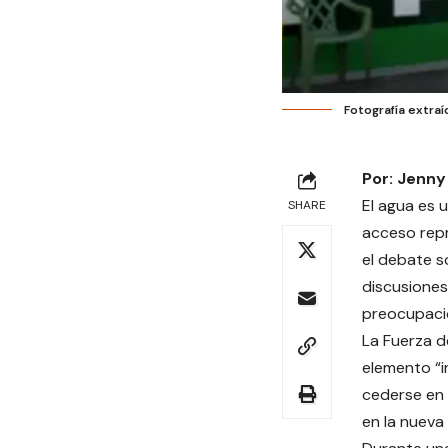
Fotografía extraíd
Por: Jenny
El agua es u
SHARE
acceso repr
el debate s
discusiones
preocupació
La Fuerza d
elemento “i
cederse en 
en la nueva 