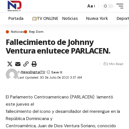
Aa
Portada
TV ONLINE
Noticias
Nueva York
Depor
Noticias
Rep Dom
Fallecimiento de Johnny
Ventura enlutece PARLACEN.
2 Min Read
By
NewsDigitalTV
Last Updated: 30 De Julio De 2021 3:37 AM
El Parlamento Centroamericano (PARLACEN) lamentó
este jueves el
fallecimiento del icono y desarrollador del merengue en la
República Dominicana y
Centroamérica, Juan de Dios Ventura Soriano, conocido