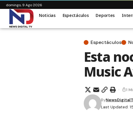
domingo, 9 Ago 2026
Noticias
Espectáculos
Deportes
Inter
Espectáculos
No
Esta no
Music A
1 M
By
NewsDigital
Last Updated: 1