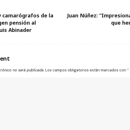
y camarógrafos de la
Juan Núñez: “Impresion
gen pensión al
que he
uis Abinader
ent
trónico no será publicada.
Los campos obligatorios están marcados con
*