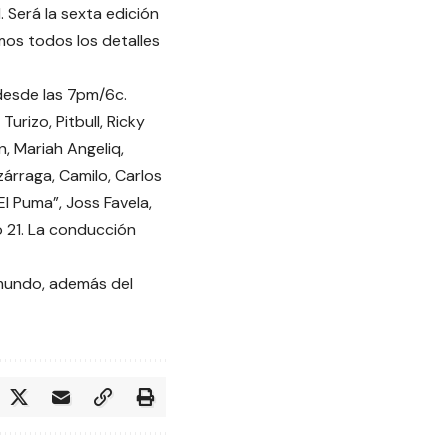
 Será la sexta edición
mos todos los detalles
, desde las 7pm/6c.
rizo, Pitbull, Ricky
hn, Mariah Angeliq,
árraga, Camilo, Carlos
El Puma”, Joss Favela,
o 21. La conducción
emundo, además del