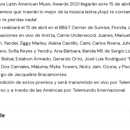
os Latin American Music Awards 2021 llegarán este 15 de abril.
emios que traerán lo mejor de la música latina ¡Aquí te conta
 te pierdas nada!
 realizará el 15 de abril en el BB&T Center de Sunrise, Florida
aciones en vivo de Anitta, Carrie Underwood, Juanes, Manuel Tu
n, Yandel, Ziggy Marley, Alaina Castillo, Cami, Carlos Rivera, Ju
no, Sofía Reyes y Yendry, Ana Bárbara, Banda MS de Sergio Liz
d Bisbal, Eslabon Armado, Gerardo Ortiz, José Luis Rodríguez “
s Dos Carnales, Maluma, Myke Towers, Nicky Jam, Ozuna, y Pis
rgo de Jacqueline Bracamontes.
 edición de estos premios y será transmitido en vivo por Tel
rso y a través de las Américas por Telemundo Internacional.
le