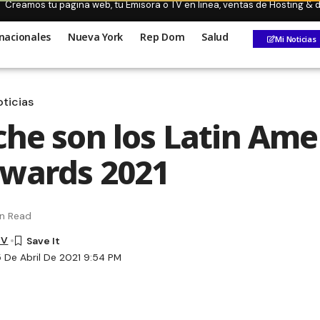
Creamos tu pagina web, tu Emisora o TV en linea, ventas de Hosting &
nacionales
Nueva York
Rep Dom
Salud
Mi Noticias
ticias
che son los Latin Ame
wards 2021
in Read
TV
5 De Abril De 2021 9:54 PM