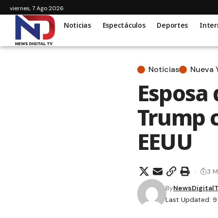
viernes, 7 Ago 2026
Noticias
Espectáculos
Deportes
Inter
Noticias
Nueva 
Esposa 
Trump c
EEUU
3 M
By
NewsDigital
Last Updated: 