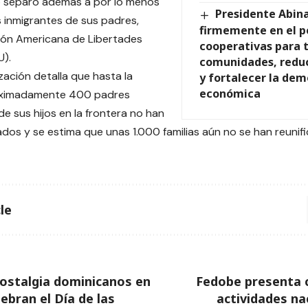
o separó además a por lo menos
Presidente Abina
 inmigrantes de sus padres,
firmemente en el p
ión Americana de Libertades
cooperativas para 
U).
comunidades, reduc
zación detalla que hasta la
y fortalecer la dem
económica
oximadamente 400 padres
e sus hijos en la frontera no han
zados y se estima que unas 1.000 familias aún no se han reunif
le
ostalgia dominicanos en
Fedobe presenta 
ebran el Día de las
actividades na