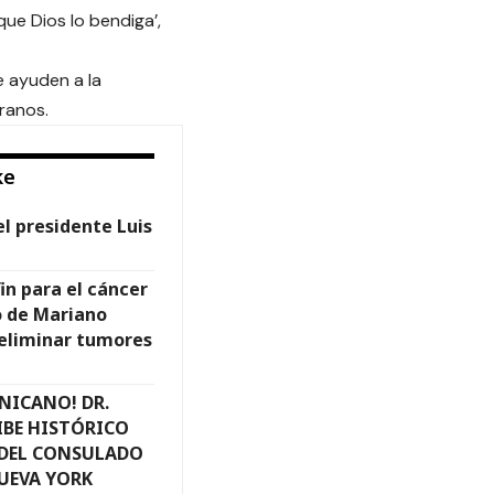
que Dios lo bendiga’,
 ayuden a la
eranos.
ke
l presidente Luis
fin para el cáncer
o de Mariano
 eliminar tumores
NICANO! DR.
IBE HISTÓRICO
DEL CONSULADO
UEVA YORK