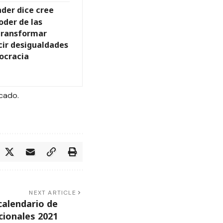
der dice cree
oder de las
transformar
ir desigualdades
ocracia
icado.
NEXT ARTICLE
calendario de
cionales 2021