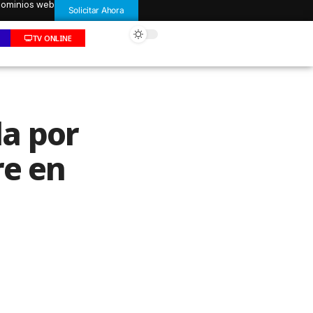
 dominios web
Solicitar Ahora
TV ONLINE
a por
re en