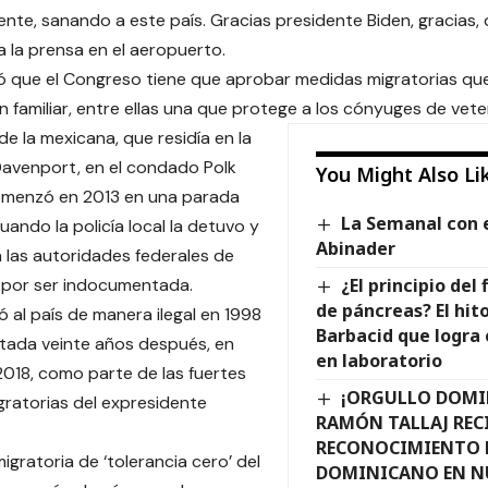
ente, sanando a este país. Gracias presidente Biden, gracias, 
a la prensa en el aeropuerto.
 que el Congreso tiene que aprobar medidas migratorias que
ón familiar, entre ellas una que protege a los cónyuges de vet
de la mexicana, que residía en la
avenport, en el condado Polk
You Might Also Li
comenzó en 2013 en una parada
La Semanal con e
uando la policía local la detuvo y
Abinader
a las autoridades federales de
 por ser indocumentada.
¿El principio del 
de páncreas? El hit
ó al país de manera ilegal en 1998
Barbacid que logra
tada veinte años después, en
en laboratorio
018, como parte de las fuertes
¡ORGULLO DOMI
igratorias del expresidente
RAMÓN TALLAJ REC
RECONOCIMIENTO 
migratoria de ‘tolerancia cero’ del
DOMINICANO EN N