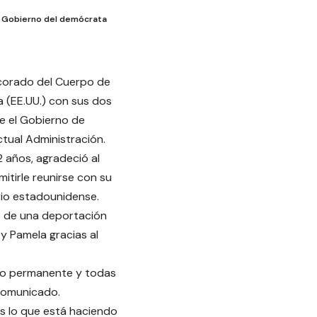
al Gobierno del demócrata
corado del Cuerpo de
a (EE.UU.) con sus dos
e el Gobierno de
tual Administración.
2 años, agradeció al
itirle reunirse con su
orio estadounidense.
ó de una deportación
 y Pamela gracias al
rio permanente y todas
 comunicado.
es lo que está haciendo