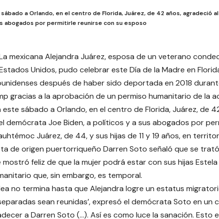
 sábado a Orlando, en el centro de Florida, Juárez, de 42 años, agradeció 
sus abogados por permitirle reunirse con su esposo
-La mexicana Alejandra Juárez, esposa de un veterano conde
Estados Unidos, pudo celebrar este Día de la Madre en Florid
ounidenses después de haber sido deportada en 2018 durant
p gracias a la aprobación de un permiso humanitario de la ac
a este sábado a Orlando, en el centro de Florida, Juárez, de 4
l demócrata Joe Biden, a políticos y a sus abogados por perm
uhtémoc Juárez, de 44, y sus hijas de 11 y 19 años, en territ
sta de origen puertorriqueño Darren Soto señaló que se trat
se mostró feliz de que la mujer podrá estar con sus hijas Estela
anitario que, sin embargo, es temporal.
lea no termina hasta que Alejandra logre un estatus migrato
s separadas sean reunidas’, expresó el demócrata Soto en un
adecer a Darren Soto (…). Así es como luce la sanación. Esto 