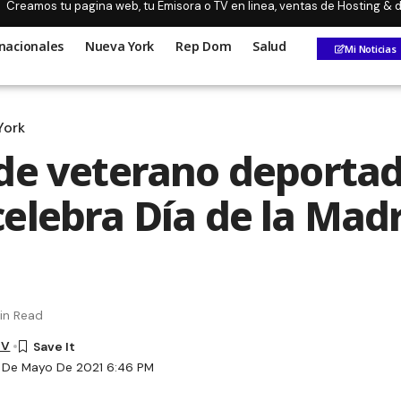
Creamos tu pagina web, tu Emisora o TV en linea, ventas de Hosting &
nacionales
Nueva York
Rep Dom
Salud
Mi Noticias
York
de veterano deportad
elebra Día de la Mad
in Read
TV
9 De Mayo De 2021 6:46 PM