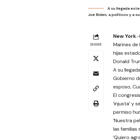
A su llegada este
Joe Biden, a políticos y a 
New York
.
Marines de 
SHARE
hijas estad
Donald Trum
A su llegad
Gobierno de
esposo, Cua
El congresi
‘injusta’ y 
permiso hum
‘Nuestra pe
las familia
‘Quiero agr