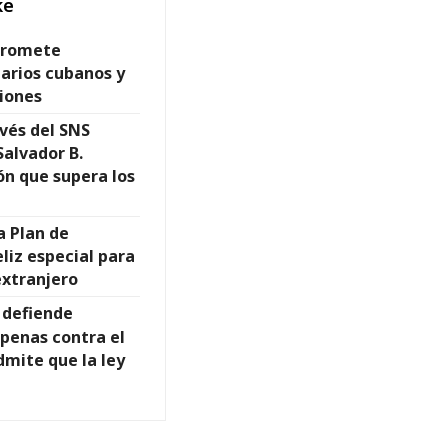
ke
promete
narios cubanos y
iones
avés del SNS
Salvador B.
ón que supera los
a Plan de
eliz especial para
extranjero
 defiende
penas contra el
dmite que la ley