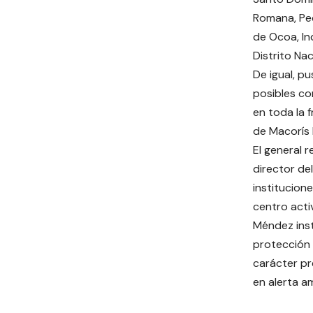
Romana, Ped
de Ocoa, In
Distrito Nac
De igual, pu
posibles co
en toda la 
de Macorís 
El general 
director de
institucion
centro acti
Méndez inst
protección 
carácter pr
en alerta am