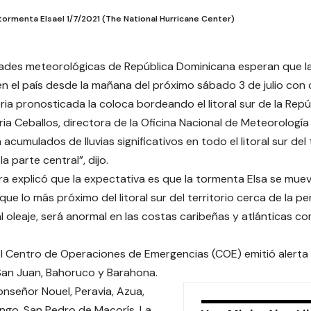
tormenta Elsael 1/7/2021 (The National Hurricane Center)
ades meteorológicas de República Dominicana esperan que la
 en el país desde la mañana del próximo sábado 3 de julio co
ria pronosticada la coloca bordeando el litoral sur de la Rep
ria Ceballos, directora de la Oficina Nacional de Meteorologí
acumulados de lluvias significativos en todo el litoral sur del t
a parte central”, dijo.
ra explicó que la expectativa es que la tormenta Elsa se mu
que lo más próximo del litoral sur del territorio cerca de la p
l oleaje, será anormal en las costas caribeñas y atlánticas 
el Centro de Operaciones de Emergencias (COE) emitió alerta a
San Juan, Bahoruco y Barahona.
nseñor Nouel, Peravia, Azua,
go, San Pedro de Macorís, La