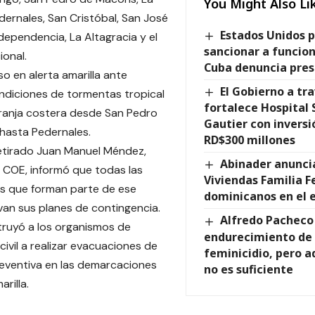
You Might Also Li
ernales, San Cristóbal, San José
Estados Unidos 
dependencia, La Altagracia y el
sancionar a funcio
ional.
Cuba denuncia pres
so en alerta amarilla ante
El Gobierno a tr
ndiciones de tormentas tropical
fortalece Hospital 
franja costera desde San Pedro
Gautier con inversi
hasta Pedernales.
RD$300 millones
retirado Juan Manuel Méndez,
Abinader anunci
l COE, informó que todas las
Viviendas Familia F
es que forman parte de ese
dominicanos en el 
van sus planes de contingencia.
Alfredo Pacheco
ruyó a los organismos de
endurecimiento de 
civil a realizar evacuaciones de
feminicidio, pero a
eventiva en las demarcaciones
no es suficiente
arilla.