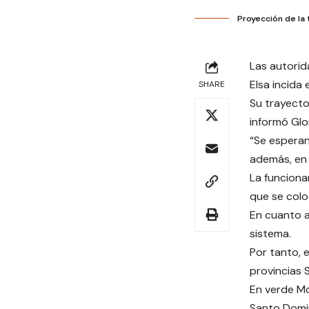
Proyección de la 
Las autorid
Elsa incida
SHARE
Su trayecto
informó Glo
“Se esperan 
además, en l
La funciona
que se colo
En cuanto a
sistema.
Por tanto, 
provincias 
En verde Mo
Santo Domin