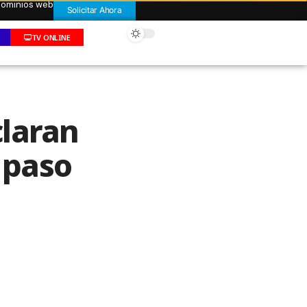
 dominios web
Solicitar Ahora
TV ONLINE
claran
l paso