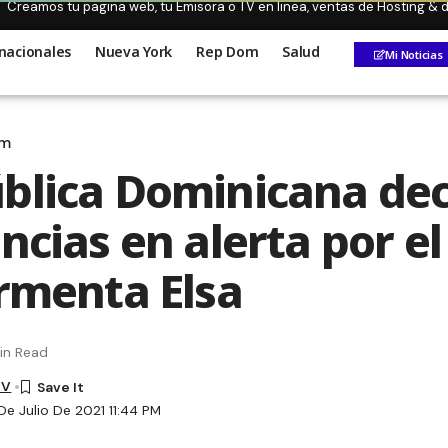
Creamos tu pagina web, tu Emisora o TV en linea, ventas de Hosting &
nacionales
Nueva York
Rep Dom
Salud
Mi Noticias
om
blica Dominicana de
ncias en alerta por e
ormenta Elsa
in Read
TV
De Julio De 2021 11:44 PM