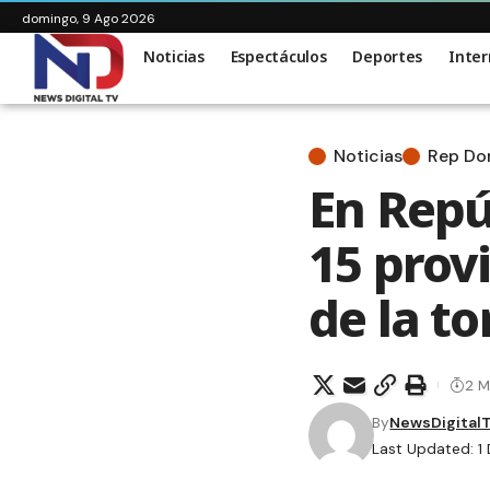
domingo, 9 Ago 2026
Noticias
Espectáculos
Deportes
Inter
Noticias
Rep D
En Repú
15 provi
de la t
2 M
By
NewsDigital
Last Updated: 1 