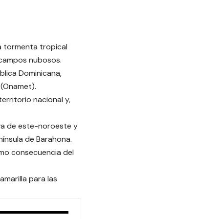
 tormenta tropical
n campos nubosos.
ública Dominicana,
a (Onamet).
erritorio nacional y,
eva de este-noroeste y
enínsula de Barahona.
como consecuencia del
marilla para las