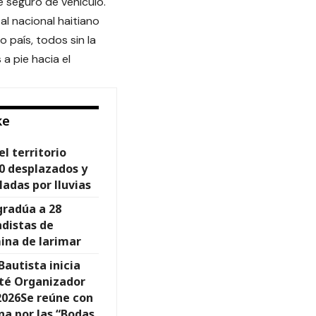
 seguro de vehículo.
al nacional haitiano
 país, todos sin la
a pie hacia el
ke
l territorio
0 desplazados y
adas por lluvias
gradúa a 28
distas de
ina de larimar
Bautista inicia
ité Organizador
 2026Se reúne con
na por las “Bodas