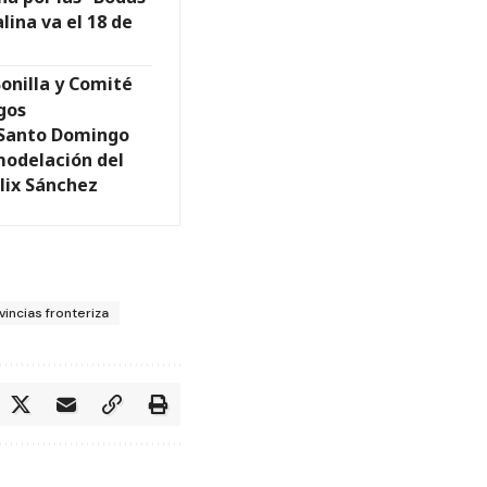
lina va el 18 de
Bonilla y Comité
gos
Santo Domingo
modelación del
lix Sánchez
vincias fronteriza