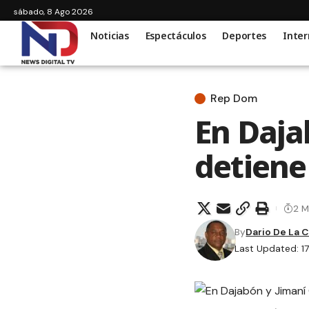
sábado, 8 Ago 2026
Noticias
Espectáculos
Deportes
Inter
Rep Dom
En Daja
detiene 
2 M
By
Dario De La 
Last Updated: 1