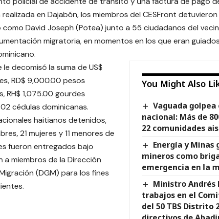
o policial de accidente de tránsito y una factura de pago de
n realizada en Dajabón, los miembros del CESFront detuvieron 
o como David Joseph (Potea) junto a 55 ciudadanos del vecino
mentación migratoria, en momentos en los que eran guiados 
dominicano.
 le decomisó la suma de US$
res, RD$ 9,000.00 pesos
You Might Also Li
s, RH$ 1,075.00 gourdes
Vaguada golpea e
y 02 cédulas dominicanas.
nacional: Más de 80
acionales haitianos detenidos,
22 comunidades aisl
res, 21 mujeres y 11 menores de
Energía y Minas 
es fueron entregados bajo
mineros como briga
ón a miembros de la Dirección
emergencia en la m
Migración (DGM) para los fines
Ministro Andrés 
ientes.
trabajos en el Com
del 50 TBS Distrito
directivos de Abadi