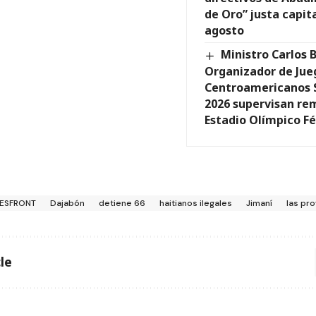
de Oro” justa capita
agosto
Ministro Carlos 
Organizador de Jue
Centroamericanos 
2026 supervisan re
Estadio Olímpico Fé
ESFRONT
Dajabón
detiene 66
haitianos ilegales
Jimaní
las pro
le