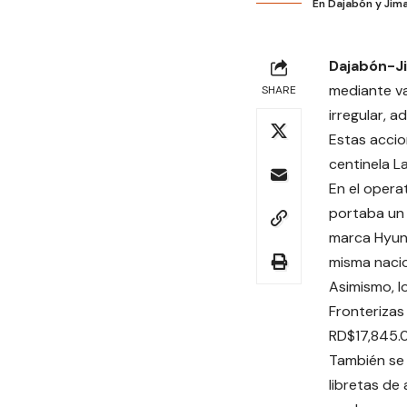
En Dajabón y Jima
Dajabón-J
mediante va
SHARE
irregular, 
Estas accio
centinela L
En el operat
portaba un 
marca Hyund
misma nacio
Asimismo, l
Fronterizas
RD$17,845.0
También se 
libretas de