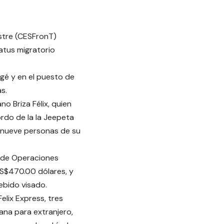
stre (CESFronT)
atus migratorio
gé y en el puesto de
s.
no Briza Félix, quien
rdo de la la Jeepeta
 nueve personas de su
e de Operaciones
US$470.00 dólares, y
ebido visado.
elix Express, tres
ana para extranjero,