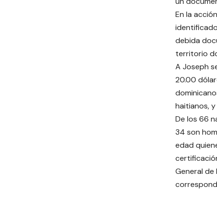
un document
En la acció
identificad
debida docu
territorio 
A Joseph se
20.00 dóla
dominicano
haitianos, 
De los 66 n
34 son homb
edad quien
certificaci
General de 
correspond