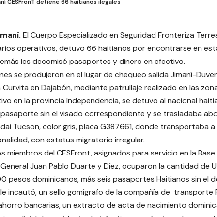
ní CESFronT detiene 66 haitianos ilegales
imaní.
El Cuerpo Especializado en Seguridad Fronteriza Terre
rios operativos, detuvo 66 haitianos por encontrarse en est
además les decomisó pasaportes y dinero en efectivo.
nes se produjeron en el lugar de chequeo salida Jimaní-Duver
a Curvita en Dajabón, mediante patrullaje realizado en las zona
ivo en la provincia Independencia, se detuvo al nacional haitia
pasaporte sin el visado correspondiente y se trasladaba abo
ai Tucson, color gris, placa G387661, donde transportaba a
nalidad, con estatus migratorio irregular.
os miembros del CESFront, asignados para servicio en la Bas
 General Juan Pablo Duarte y Díez, ocuparon la cantidad de 
0 pesos dominicanos, más seis pasaportes Haitianos sin el d
le incautó, un sello gomígrafo de la compañía de transporte F
 ahorro bancarias, un extracto de acta de nacimiento dominic