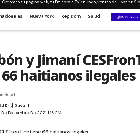
Creamos tu pagina web, tu Emisora o TV en linea, ventas de Hosting &
nacionales
Nueva York
Rep Dom
Salud
Mi Noticias
bón y Jimaní CESFron
66 haitianos ilegales
in Read
Cruz
7 De Diciembre De 2021 1:16 PM