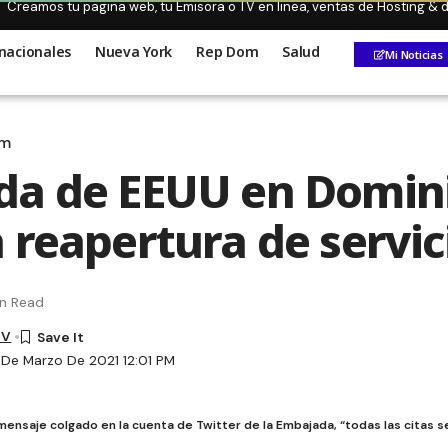
Creamos tu pagina web, tu Emisora o TV en linea, ventas de Hosting &
nacionales
Nueva York
Rep Dom
Salud
Mi Noticias
om
da de EEUU en Domin
 reapertura de servic
in Read
TV
 De Marzo De 2021 12:01 PM
mensaje colgado en la cuenta de Twitter de la Embajada, “todas las citas 