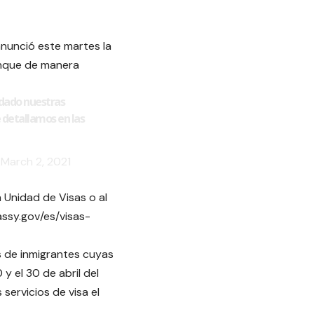
nunció este martes la
unque de manera
udado nuestras
 detallamos en las
)
March 2, 2021
 Unidad de Visas o al
assy.gov/es/visas-
as de inmigrantes cuyas
y el 30 de abril del
servicios de visa el