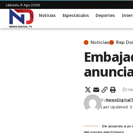
sábado, 8 Ago 2026
Noticias
Espectáculos
Deportes
Inter
Noticias
Rep D
Embaja
anuncia
1 M
By
NewsDigital
Last Updated: 3
De acuerdo a un 
del correo electrónico