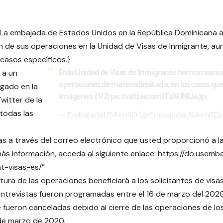
La embajada de Estados Unidos en la República Dominicana a
 de sus operaciones en la
Unidad de Visas de Inmigrante, a
 casos específicos.}
En la Unidad de Visas de Inmigrante hemos rean
 a un
operaciones de manera limitada, en los casos que
gado en la
imágenes. (1/2)
pic.twitter.com/TzAUNUapjs
witter de la
todas las
— EmbajadaUSAenRD (@EmbajadaUSAenRD
 a través del correo electrónico que usted proporcionó a la
ás información, acceda al siguiente enlace: https://do.usemb
t-visas-es/”
tura de las operaciones beneficiará a los solicitantes de vis
entrevistas fueron programadas entre el 16 de marzo del 2020 
 fueron canceladas debido al cierre de las operaciones de los 
de marzo de 2020.