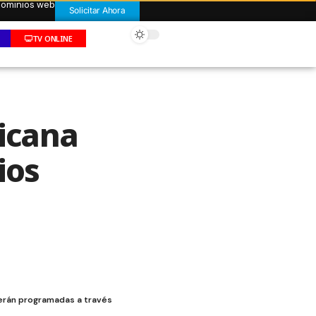
 dominios web
Solicitar Ahora
TV ONLINE
icana
ios
serán programadas a través