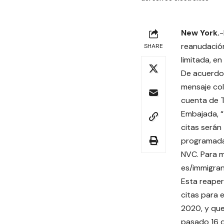
New York.
-
reanudación
SHARE
limitada, en
De acuerdo
mensaje col
cuenta de T
Embajada, “
citas serán
programadas
NVC. Para m
es/immigran
Esta reaper
citas para 
2020, y que
pasado 16 