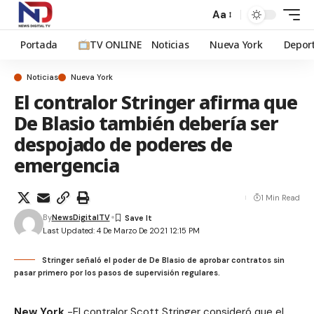
Aa
Portada
TV ONLINE
Noticias
Nueva York
Depor
Noticias
Nueva York
El contralor Stringer afirma que
De Blasio también debería ser
despojado de poderes de
emergencia
1 Min Read
By
NewsDigitalTV
Last Updated: 4 De Marzo De 2021 12:15 PM
Stringer señaló el poder de De Blasio de aprobar contratos sin
pasar primero por los pasos de supervisión regulares.
New York.
-El contralor Scott Stringer consideró que el