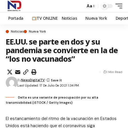
Aa
Portada
TV ONLINE
Noticias
Nueva York
Depor
Noticias
Nueva York
EE.UU. se parte en dos y su
pandemia se convierte en la de
“los no vacunados”
1 Min Read
By
NewsDigitalTV
Last Updated: 17 De Julio De 2021 1:34 PM
Delta es una variante de preocupación por su alta
transmisibilidad.(iSTOCK / Getty Images)
El estancamiento del ritmo de la vacunación en Estados
Unidos está haciendo que el coronavirus siga