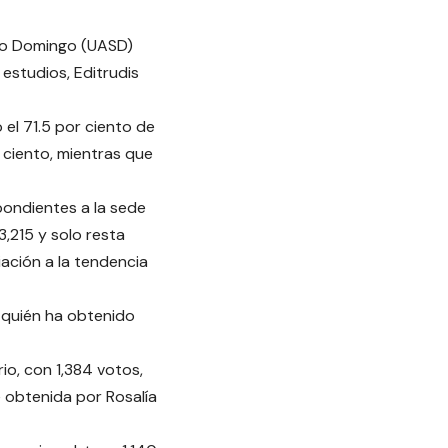
nto Domingo (UASD)
 estudios, Editrudis
el 71.5 por ciento de
r ciento, mientras que
pondientes a la sede
3,215 y solo resta
iación a la tendencia
 quién ha obtenido
io, con 1,384 votos,
e obtenida por Rosalía