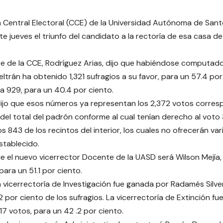
 Central Electoral (CCE) de la Universidad Autónoma de Sa
ste jueves el triunfo del candidato a la rectoría de esa casa de
te de la CCE, Rodríguez Arias, dijo que habiéndose computado 
eltrán ha obtenido 1,321 sufragios a su favor, para un 57.4 po
a 929, para un 40.4 por ciento.
ijo que esos números ya representan los 2,372 votos corres
 del total del padrón conforme al cual tenían derecho al voto 
s 843 de los recintos del interior, los cuales no ofrecerán var
stablecido.
e el nuevo vicerrector Docente de la UASD será Wilson Mejía,
para un 51.1 por ciento.
a vicerrectoría de Investigación fue ganada por Radamés Silver
2 por ciento de los sufragios. La vicerrectoría de Extinción fu
17 votos, para un 42 .2 por ciento.