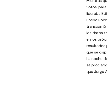
Mientras qu
votos, para
lideraba Ed
Enerio Rodr
transcurrió
los datos t
en los próx
resultados 
que se dis
La noche de
se proclamó
que Jorge A