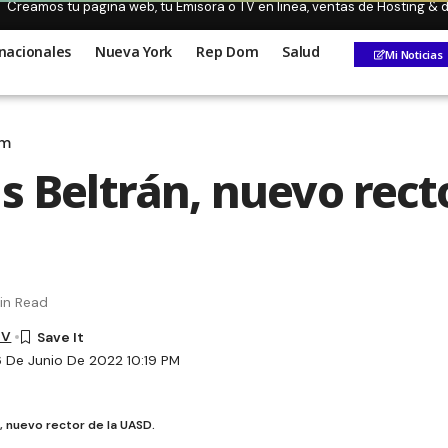
Creamos tu pagina web, tu Emisora o TV en linea, ventas de Hosting &
nacionales
Nueva York
Rep Dom
Salud
Mi Noticias
om
s Beltrán, nuevo rect
in Read
TV
6 De Junio De 2022 10:19 PM
, nuevo rector de la UASD.