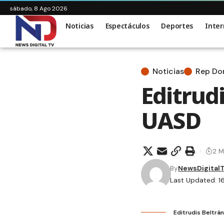
sábado, 8 Ago 2026
Noticias
Espectáculos
Deportes
Inter
Noticias
Rep D
Editrudi
UASD
2 M
By
NewsDigital
Last Updated: 1
Editrudis Beltrán