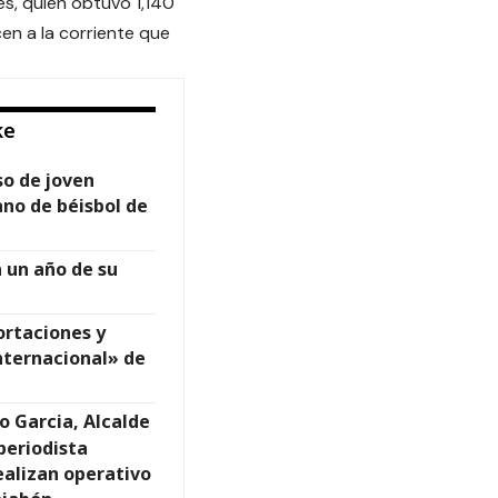
es, quien obtuvo 1,140
en a la corriente que
ke
so de joven
no de béisbol de
 un año de su
ortaciones y
nternacional» de
o Garcia, Alcalde
periodista
ealizan operativo