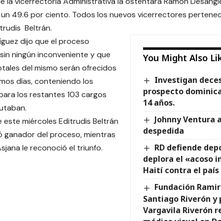
e la vicerrectoría Administrativa la ostentará Ramón Desangl
 un 49.6 por ciento. Todos los nuevos vicerrectores pertenec
itrudis Beltrán.
íguez dijo que el proceso
 sin ningún inconveniente y que
You Might Also Li
otales del mismo serán ofrecidos
Investigan dece
imos días, conteniendo los
prospecto dominica
para los restantes 103 cargos
14 años.
putaban.
Johnny Ventura a
 este miércoles Editrudis Beltrán
despedida
 ganador del proceso, mientras
RD defiende dep
sjana le reconoció el triunfo.
deplora el «acoso i
Haití contra el país
Fundación Ramir
Santiago Riverón y 
Vargavila Riverón r