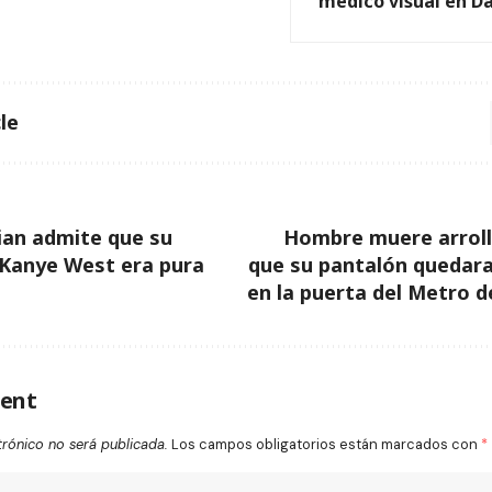
médico visual en D
le
ian admite que su
Hombre muere arroll
 Kanye West era pura
que su pantalón quedar
en la puerta del Metro 
ent
trónico no será publicada.
Los campos obligatorios están marcados con
*