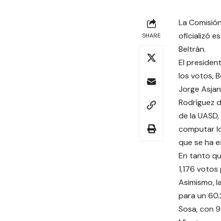
La Comisión
oficializó e
SHARE
Beltrán.
El presiden
los votos, B
Jorge Asjan
Rodríguez d
de la UASD,
computar lo
que se ha e
En tanto qu
1,176 votos 
Asimismo, l
para un 60.
Sosa, con 9