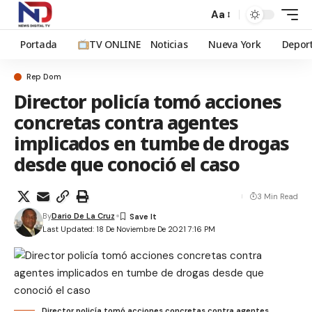
Aa
Portada
TV ONLINE
Noticias
Nueva York
Depor
Rep Dom
Director policía tomó acciones
concretas contra agentes
implicados en tumbe de drogas
desde que conoció el caso
3 Min Read
By
Dario De La Cruz
Last Updated: 18 De Noviembre De 2021 7:16 PM
Director policía tomó acciones concretas contra agentes